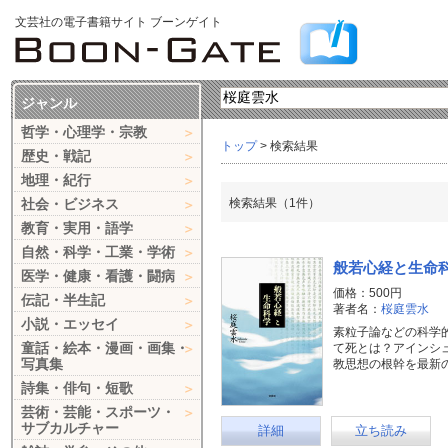
文芸社の電子書籍サイト ブーンゲイト
ジャンル
哲学・心理学・宗教
トップ
> 検索結果
歴史・戦記
地理・紀行
社会・ビジネス
検索結果（1件）
教育・実用・語学
自然・科学・工業・学術
般若心経と生命
医学・健康・看護・闘病
価格：500円
伝記・半生記
著者名：
桜庭雲水
小説・エッセイ
素粒子論などの科学
童話・絵本・漫画・画集・
て死とは？アインシ
写真集
教思想の根幹を最新
詩集・俳句・短歌
芸術・芸能・スポーツ・
サブカルチャー
詳細
立ち読み