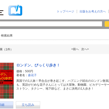
トップページ
出版をお考えの方へ
> 検索結果
<前へ
次へ>
果（1件）
ロンドン、びっくり歩き！
価格：500円
著者名：
森花子
異国での1人旅！早合点が巻き起こす、ハプニング続出のロンドン散策
も、英語がだめな花子さんにとっては大冒険。動物園、ピカデリーサ
ストラン、タクシー、地下鉄など、まさに決死の1人歩き！
詳細
立ち読み