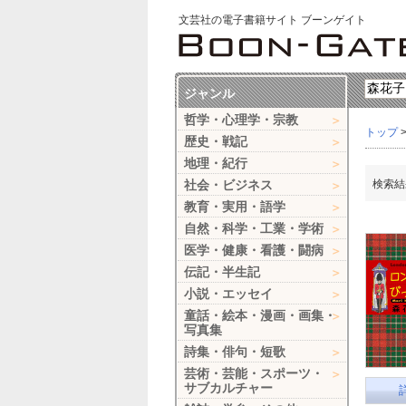
文芸社の電子書籍サイト ブーンゲイト
ジャンル
哲学・心理学・宗教
トップ
歴史・戦記
地理・紀行
社会・ビジネス
検索結
教育・実用・語学
自然・科学・工業・学術
医学・健康・看護・闘病
伝記・半生記
小説・エッセイ
童話・絵本・漫画・画集・
写真集
詩集・俳句・短歌
芸術・芸能・スポーツ・
サブカルチャー