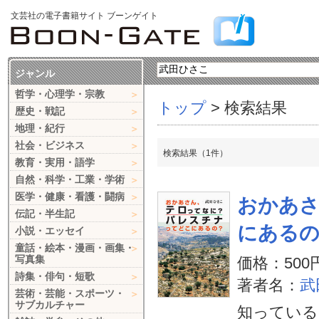
文芸社の電子書籍サイト ブーンゲイト
ジャンル
哲学・心理学・宗教
トップ
> 検索結果
歴史・戦記
地理・紀行
社会・ビジネス
検索結果（1件）
教育・実用・語学
自然・科学・工業・学術
医学・健康・看護・闘病
おかあ
伝記・半生記
にある
小説・エッセイ
童話・絵本・漫画・画集・
写真集
価格：500
詩集・俳句・短歌
著者名：
武
芸術・芸能・スポーツ・
サブカルチャー
知っている