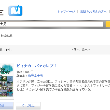
トップページ
出版をお考えの方へ
> 検索結果
<前へ
次へ>
果（1件）
ビィナカ バァカレブ！
価格：500円
著者名：
海野富士男
オジサンが降り立った国は、フィジー。留学希望者必見の本音の留学
さに驚き、フィジーを留学先に選んだ著者･･････。ホストファミリ
とばかりじゃない留学先での率直な感想が綴られている。
詳細
立ち読み