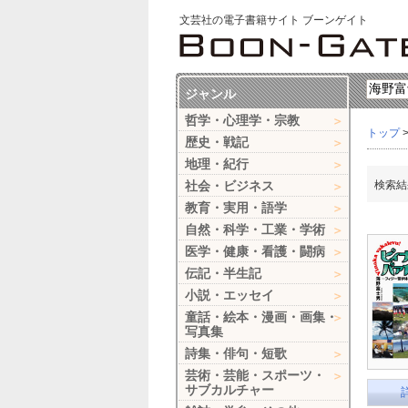
文芸社の電子書籍サイト ブーンゲイト
ジャンル
哲学・心理学・宗教
トップ
歴史・戦記
地理・紀行
社会・ビジネス
検索結
教育・実用・語学
自然・科学・工業・学術
医学・健康・看護・闘病
伝記・半生記
小説・エッセイ
童話・絵本・漫画・画集・
写真集
詩集・俳句・短歌
芸術・芸能・スポーツ・
サブカルチャー