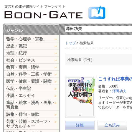
文芸社の電子書籍サイト ブーンゲイト
ジャンル
哲学・心理学・宗教
トップ
> 検索結果
歴史・戦記
地理・紀行
社会・ビジネス
検索結果（1件）
教育・実用・語学
自然・科学・工業・学術
こうすれば事業
医学・健康・看護・闘病
価格：500円
伝記・半生記
著者名：
澤田功夫
小説・エッセイ
リーダーに必要なの
童話・絵本・漫画・画集・
まずリーダーが事業
写真集
で真のリーダーを育
詩集・俳句・短歌
芸術・芸能・スポーツ・
詳細
立ち読み
サブカルチャー