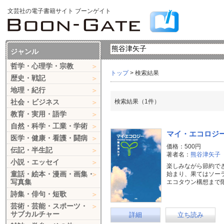
文芸社の電子書籍サイト ブーンゲイト
ジャンル
哲学・心理学・宗教
トップ
> 検索結果
歴史・戦記
地理・紀行
社会・ビジネス
検索結果（1件）
教育・実用・語学
自然・科学・工業・学術
マイ・エコロジ
医学・健康・看護・闘病
価格：500円
伝記・半生記
著者名：
熊谷津矢子
小説・エッセイ
楽しみながら節約で
童話・絵本・漫画・画集・
始まり、果てはソー
写真集
エコタウン構想まで
詩集・俳句・短歌
芸術・芸能・スポーツ・
サブカルチャー
詳細
立ち読み