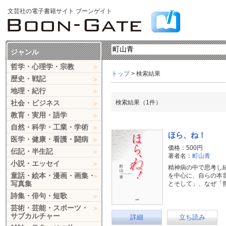
文芸社の電子書籍サイト ブーンゲイト
ジャンル
哲学・心理学・宗教
トップ
> 検索結果
歴史・戦記
地理・紀行
社会・ビジネス
検索結果（1件）
教育・実用・語学
自然・科学・工業・学術
ほら、ね！
医学・健康・看護・闘病
価格：500円
伝記・半生記
著者名：
町山青
小説・エッセイ
精神病の中で思考し
童話・絵本・漫画・画集・
を中心に、自らの本
写真集
とそして」、なぜ「
詩集・俳句・短歌
芸術・芸能・スポーツ・
サブカルチャー
詳細
立ち読み