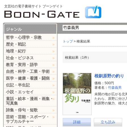
文芸社の電子書籍サイト ブーンゲイト
ジャンル
哲学・心理学・宗教
トップ
> 検索結果
歴史・戦記
地理・紀行
社会・ビジネス
検索結果（1件）
教育・実用・語学
自然・科学・工業・学術
根釧原野の釣り
医学・健康・看護・闘病
価格：500円
伝記・半生記
著者名：
竹森義男
小説・エッセイ
未開の地が広がる北
童話・絵本・漫画・画集・
たわら、原野に分け
写真集
釧原野の魅力、雄大
詩集・俳句・短歌
芸術・芸能・スポーツ・
サブカルチャー
詳細
立ち読み