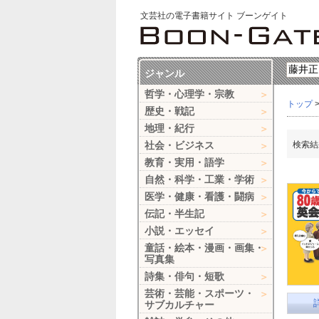
文芸社の電子書籍サイト ブーンゲイト
ジャンル
哲学・心理学・宗教
トップ
歴史・戦記
地理・紀行
社会・ビジネス
検索結
教育・実用・語学
自然・科学・工業・学術
医学・健康・看護・闘病
伝記・半生記
小説・エッセイ
童話・絵本・漫画・画集・
写真集
詩集・俳句・短歌
芸術・芸能・スポーツ・
サブカルチャー