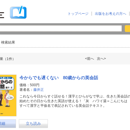
トップページ
出版をお考えの方へ
> 検索結果
<前へ
次へ>
果（1件）
今からでも遅くない 80歳からの英会話
価格：500円
著者名：
藤井正
これなら今日からすぐ話せる！漢字とひらがなで学ぶ、生きた英会話
始めたその日から生きた英語が使える！「灰 ハワイ湯＝こんにちは 
すべて漢字と平仮名で表記されている英会話テキスト。
詳細
立ち読み