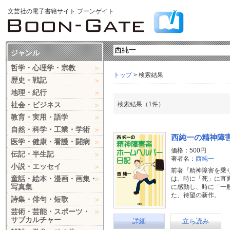
文芸社の電子書籍サイト ブーンゲイト
ジャンル
哲学・心理学・宗教
トップ
> 検索結果
歴史・戦記
地理・紀行
社会・ビジネス
検索結果（1件）
教育・実用・語学
自然・科学・工業・学術
西純一の精神障
医学・健康・看護・闘病
価格：500円
伝記・半生記
著者名：
西純一
小説・エッセイ
前著『精神障害を乗
童話・絵本・漫画・画集・
は、時に「死」に直
写真集
に感動し、時に「一
た、待望の新作。
詩集・俳句・短歌
芸術・芸能・スポーツ・
サブカルチャー
詳細
立ち読み