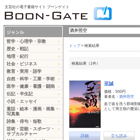
文芸社の電子書籍サイト ブーンゲイト
ジャンル
哲学・心理学・宗教
トップ
> 検索結果
歴史・戦記
地理・紀行
社会・ビジネス
検索結果（1件）
教育・実用・語学
自然・科学・工業・学術
至誠
医学・健康・看護・闘病
価格：500円
伝記・半生記
著者名：
酒井照空
小説・エッセイ
血で血を洗う群雄割
童話・絵本・漫画・画集・
として周王朝の繁栄
写真集
詩集・俳句・短歌
芸術・芸能・スポーツ・
サブカルチャー
詳細
立ち読み