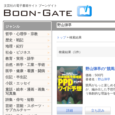
文芸社の電子書籍サイト ブーンゲイト
ジャンル
哲学・心理学・宗教
トップ
> 検索結果
歴史・戦記
地理・紀行
社会・ビジネス
検索結果（1件）
教育・実用・語学
自然・科学・工業・学術
野山弾早の“競馬
医学・健康・看護・闘病
価格：500円
伝記・半生記
著者名：
野山弾早
小説・エッセイ
競馬がもっと楽しめ
童話・絵本・漫画・画集・
が、編み出した予想
写真集
う独創的な理論を一
詩集・俳句・短歌
芸術・芸能・スポーツ・
サブカルチャー
詳細
立ち読み