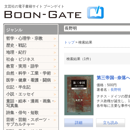
文芸社の電子書籍サイト ブーンゲイト
ジャンル
哲学・心理学・宗教
トップ
> 検索結果
歴史・戦記
地理・紀行
社会・ビジネス
検索結果（1件）
教育・実用・語学
自然・科学・工業・学術
第三帝国─奈落へ
医学・健康・看護・闘病
価格：500円
伝記・半生記
著者名：
長野明
小説・エッセイ
ナチス・ドイツの歴
童話・絵本・漫画・画集・
チス政権が誕生し、1
写真集
各年毎に主要な事件
詩集・俳句・短歌
芸術・芸能・スポーツ・
詳細
立ち読み
サブカルチャー