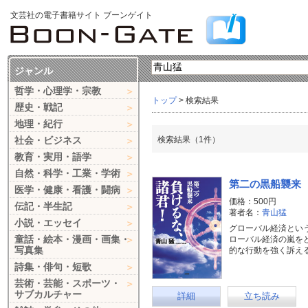
文芸社の電子書籍サイト ブーンゲイト
ジャンル
哲学・心理学・宗教
トップ
> 検索結果
歴史・戦記
地理・紀行
社会・ビジネス
検索結果（1件）
教育・実用・語学
自然・科学・工業・学術
第二の黒船襲来
医学・健康・看護・闘病
価格：500円
伝記・半生記
著者名：
青山猛
小説・エッセイ
グローバル経済とい
童話・絵本・漫画・画集・
ローバル経済の嵐を
写真集
的な行動を強く訴え
詩集・俳句・短歌
芸術・芸能・スポーツ・
サブカルチャー
詳細
立ち読み