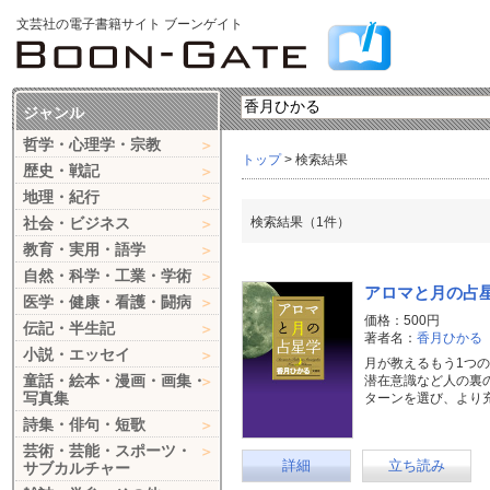
文芸社の電子書籍サイト ブーンゲイト
ジャンル
哲学・心理学・宗教
トップ
> 検索結果
歴史・戦記
地理・紀行
社会・ビジネス
検索結果（1件）
教育・実用・語学
自然・科学・工業・学術
アロマと月の占
医学・健康・看護・闘病
価格：500円
伝記・半生記
著者名：
香月ひかる
小説・エッセイ
月が教えるもう1つ
童話・絵本・漫画・画集・
潜在意識など人の裏
写真集
ターンを選び、より
詩集・俳句・短歌
芸術・芸能・スポーツ・
詳細
立ち読み
サブカルチャー