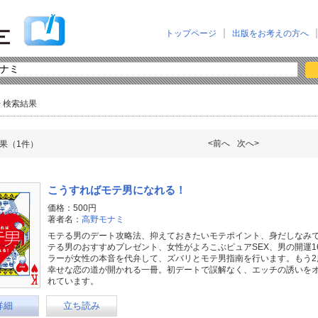
トップページ
出版をお考えの方へ
> 検索結果
<前へ
次へ>
果（1件）
こうすればモテ男になれる！
価格：500円
著者名：
高野モナミ
モテる男のデート攻略法、抑えておきたいモテポイント、身だしなみ
テる男のおすすめプレゼント、女性がよろこぶピュアSEX、男の開運1
ラーが女性の本音を代弁して、ズバリとモテ男指南を行います。もう2
幸せな恋の道が開かれる一冊。初デートで誤解なく、エッチの誘いを
れています。
詳細
立ち読み