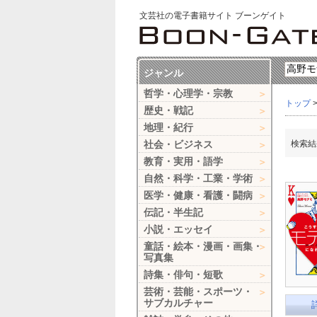
文芸社の電子書籍サイト ブーンゲイト
ジャンル
哲学・心理学・宗教
トップ
歴史・戦記
地理・紀行
社会・ビジネス
検索結
教育・実用・語学
自然・科学・工業・学術
医学・健康・看護・闘病
伝記・半生記
小説・エッセイ
童話・絵本・漫画・画集・
写真集
詩集・俳句・短歌
芸術・芸能・スポーツ・
サブカルチャー