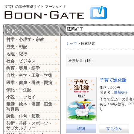
文芸社の電子書籍サイト ブーンゲイト
ジャンル
哲学・心理学・宗教
トップ
> 検索結果
歴史・戦記
地理・紀行
社会・ビジネス
検索結果（1件）
教育・実用・語学
自然・科学・工業・学術
子育て進化論
医学・健康・看護・闘病
価格：500円
伝記・半生記
著者名：
鷹觜好子
小説・エッセイ
子育て歴15年の著
童話・絵本・漫画・画集・
ある！学校教育、PT
写真集
り！
詩集・俳句・短歌
芸術・芸能・スポーツ・
サブカルチャー
詳細
立ち読み