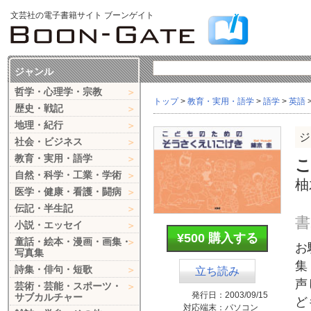
文芸社の電子書籍サイト ブーンゲイト
ジャンル
哲学・心理学・宗教
トップ
>
教育・実用・語学
>
語学
>
英語
歴史・戦記
地理・紀行
ジ
社会・ビジネス
教育・実用・語学
自然・科学・工業・学術
柚
医学・健康・看護・闘病
伝記・半生記
書
小説・エッセイ
¥500 購入する
童話・絵本・漫画・画集・
お
写真集
集
詩集・俳句・短歌
立ち読み
声
芸術・芸能・スポーツ・
発行日：
2003/09/15
サブカルチャー
ど
対応端末：
パソコン