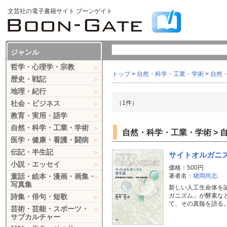
文芸社の電子書籍サイト ブーンゲイト
ジャンル
哲学・心理学・宗教
トップ
>
自然・科学・工業・学術
>
自然
歴史・戦記
地理・紀行
社会・ビジネス
（1件）
教育・実用・語学
自然・科学・工業・学術
自然・科学・工業・学術 > 自
医学・健康・看護・闘病
伝記・半生記
サイトオルガニ
小説・エッセイ
価格：500円
童話・絵本・漫画・画集・
著者名：
猪岡尚志
写真集
新しい人工生命体を
ガニズム」が酵素な
詩集・俳句・短歌
て、その真髄を語る
芸術・芸能・スポーツ・
サブカルチャー