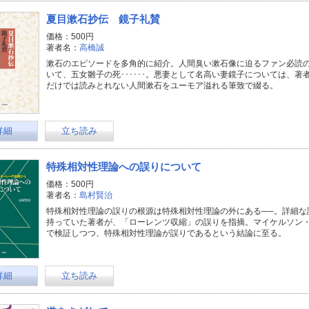
夏目漱石抄伝 鏡子礼賛
価格：500円
著者名：
高橋誠
漱石のエピソードを多角的に紹介。人間臭い漱石像に迫るファン必読
いて、五女雛子の死･･････。悪妻として名高い妻鏡子については、
だけでは読みとれない人間漱石をユーモア溢れる筆致で綴る。
詳細
立ち読み
特殊相対性理論への誤りについて
価格：500円
著者名：
島村賢治
特殊相対性理論の誤りの根源は特殊相対性理論の外にある──。詳細な
持っていた著者が、「ローレンツ収縮」の誤りを指摘。マイケルソン
で検証しつつ、特殊相対性理論が誤りであるという結論に至る。
詳細
立ち読み