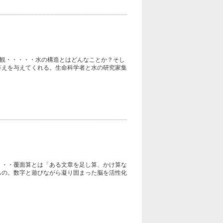
康観・・・・・水の構造とはどんなことか？そし
答えを与えてくれる。生命科学者と水の研究家集
・・・覆面算とは「ある文章を足し算、かけ算な
もの。数字と遊びながら凝り固まった脳を活性化