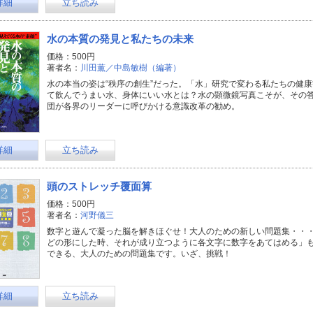
詳細
立ち読み
水の本質の発見と私たちの未来
価格：500円
著者名：
川田薫／中島敏樹（編著）
水の本当の姿は“秩序の創生”だった。「水」研究で変わる私たちの健
て飲んでうまい水、身体にいい水とは？水の顕微鏡写真こそが、その
団が各界のリーダーに呼びかける意識改革の勧め。
詳細
立ち読み
頭のストレッチ覆面算
価格：500円
著者名：
河野儀三
数字と遊んで凝った脳を解きほぐせ！大人のための新しい問題集・・
どの形にした時、それが成り立つように各文字に数字をあてはめる」
できる、大人のための問題集です。いざ、挑戦！
詳細
立ち読み