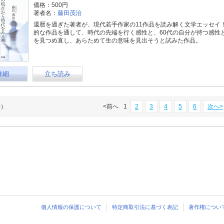
価格：500円
著者名：
藤田茂治
還暦を過ぎた著者が、現代若手作家の11作品を読み解く文学エッセイ
的な作品を通して、時代の先端を行く感性と、60代の自分が持つ感性
を見つめ直し、あらためて生の意味を見出そうと試みた作品。
詳細
立ち読み
件）
<前へ
1
2
3
4
5
6
次へ>
個人情報の保護について
特定商取引法に基づく表記
著作権につい