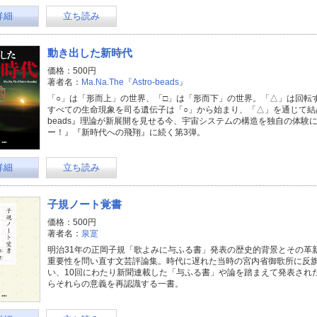
詳細
立ち読み
動き出した新時代
価格：500円
著者名：
Ma.Na.The『Astro-beads』
「○」は「形而上」の世界、「□」は「形而下」の世界。「△」は回転
すべての生命現象を司る遺伝子は「○」から始まり、「△」を通じて結晶化
beads』理論が新展開を見せる今、宇宙システムの構造を独自の体験
ー！』『新時代への飛翔』に続く第3弾。
詳細
立ち読み
子規ノート覚書
価格：500円
著者名：
泉寔
明治31年の正岡子規「歌よみに与ふる書」発表の歴史的背景とその革
重要性を問い直す文芸評論集。時代に遅れた当時の宮内省御歌所に反
い、10回にわたり新聞連載した「与ふる書」や論を踏まえて発表され
らそれらの意義を再認識する一書。