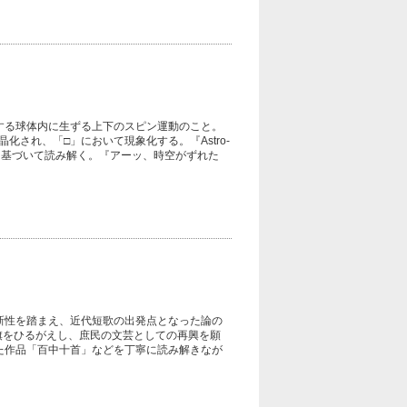
する球体内に生ずる上下のスピン運動のこと。
され、「□」において現象化する。『Astro-
に基づいて読み解く。『アーッ、時空がずれた
新性を踏まえ、近代短歌の出発点となった論の
旗をひるがえし、庶民の文芸としての再興を願
た作品「百中十首」などを丁寧に読み解きなが