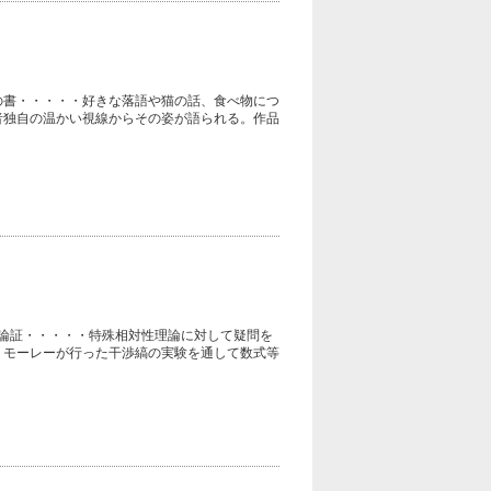
の書・・・・・好きな落語や猫の話、食べ物につ
著者独自の温かい視線からその姿が語られる。作品
論証・・・・・特殊相対性理論に対して疑問を
・モーレーが行った干渉縞の実験を通して数式等