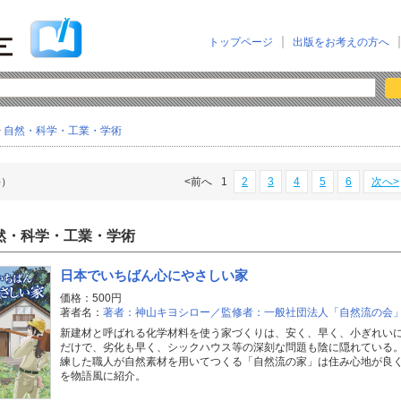
トップページ
出版をお考えの方へ
>
自然・科学・工業・学術
件）
<前へ
1
2
3
4
5
6
次へ>
然・科学・工業・学術
日本でいちばん心にやさしい家
価格：500円
著者名：
著者：神山キヨシロー／監修者：一般社団法人「自然流の会
新建材と呼ばれる化学材料を使う家づくりは、安く、早く、小ぎれい
だけで、劣化も早く、シックハウス等の深刻な問題も陰に隠れている
練した職人が自然素材を用いてつくる「自然流の家」は住み心地が良
を物語風に紹介。