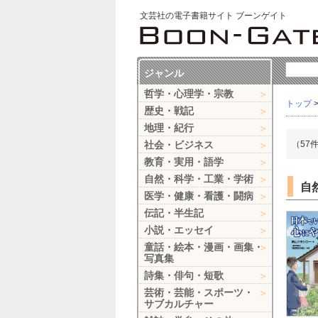
文芸社の電子書籍サイト ブーンゲイト
ジャンル
哲学・心理学・宗教
トップ
歴史・戦記
地理・紀行
社会・ビジネス
（57
教育・実用・語学
自然・科学・工業・学術
自
医学・健康・看護・闘病
伝記・半生記
小説・エッセイ
童話・絵本・漫画・画集・
写真集
詩集・俳句・短歌
芸術・芸能・スポーツ・
サブカルチャー