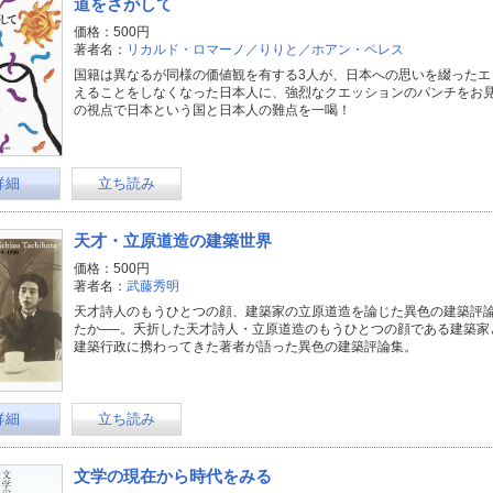
道をさがして
価格：500円
著者名：
リカルド・ロマーノ／りりと／ホアン・ペレス
国籍は異なるが同様の価値観を有する3人が、日本への思いを綴ったエ
えることをしなくなった日本人に、強烈なクエッションのパンチをお見
の視点で日本という国と日本人の難点を一喝！
詳細
立ち読み
天才・立原道造の建築世界
価格：500円
著者名：
武藤秀明
天才詩人のもうひとつの顔、建築家の立原道造を論じた異色の建築評論
たか──。夭折した天才詩人・立原道造のもうひとつの顔である建築家
建築行政に携わってきた著者が語った異色の建築評論集。
詳細
立ち読み
文学の現在から時代をみる