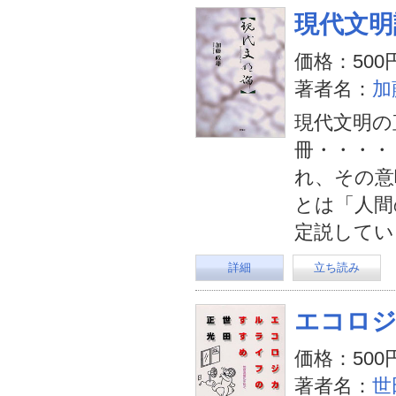
現代文明
価格：500
著者名：
加
現代文明の
冊・・・・
れ、その意
とは「人間
定説してい
詳細
立ち読み
エコロ
価格：500
著者名：
世