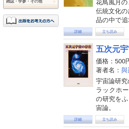
花鳥風月の
雑誌・学参・その他
伝統文化の
品の中で追
詳細
立ち読み
五次元宇
価格：500
著者名：
與
宇宙論研究
ラックホー
の研究をふ
宙論。
詳細
立ち読み