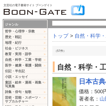
文芸社の電子書籍サイト ブーンゲイト
ジャンル
哲学・心理学・宗教
トップ
>
自然・科学・
歴史・戦記
地理・紀行
社会・ビジネス
（57件）
教育・実用・語学
自然・科学・工業・学術
自然・科学・
医学・健康・看護・闘病
伝記・半生記
小説・エッセイ
日本古典
童話・絵本・漫画・画集・
写真集
価格：500
詩集・俳句・短歌
芸術・芸能・スポーツ・
著者名：
山
サブカルチャー