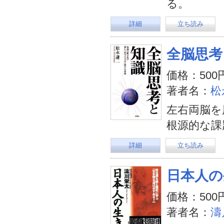
る。
詳細
立ち読み
全脳思考
価格：500
著者名：
松
左右両脳を
根源的な課
詳細
立ち読み
日本人の
価格：500
著者名：
濤