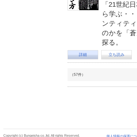
「21世紀
ら学ぶ・・
ンティティ
のかを「蒼
探る。
詳細
立ち読み
（57件）
Copyright (c) Bungeisha co.,ltd. All rights Reserved.
個人情報の保護につ