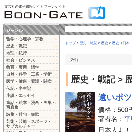
文芸社の電子書籍サイト ブーンゲイト
ジャンル
哲学・心理学・宗教
トップ
>
歴史・戦記
>
歴史
>
歴史（日本
歴史・戦記
地理・紀行
社会・ビジネス
（2件）
教育・実用・語学
自然・科学・工業・学術
歴史・戦記 > 
医学・健康・看護・闘病
伝記・半生記
遠いポ
小説・エッセイ
童話・絵本・漫画・画集・
写真集
価格：500
詩集・俳句・短歌
著者名：
平
芸術・芸能・スポーツ・
サブカルチャー
日本人よ！