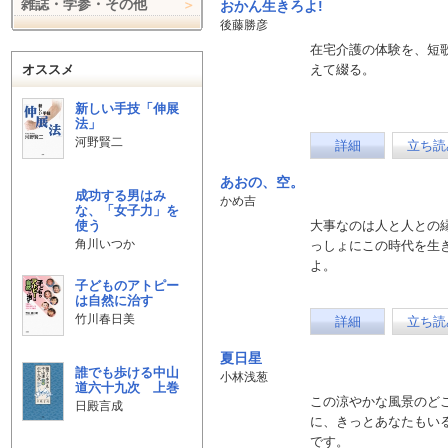
雑誌・学参・その他
おかん生きろよ!
後藤勝彦
在宅介護の体験を、短
オススメ
えて綴る。
新しい手技「伸展
法」
河野賢二
詳細
立ち読
あおの、空。
成功する男はみ
かめ吉
な、「女子力」を
使う
大事なのは人と人との
角川いつか
っしょにこの時代を生
よ。
子どものアトピー
は自然に治す
竹川春日美
詳細
立ち読
夏日星
誰でも歩ける中山
小林浅葱
道六十九次 上巻
この涼やかな風景のど
日殿言成
に、きっとあなたもい
です。