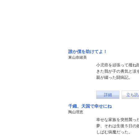
誰か僕を助けてよ！
東山奈緒美
小児癌を頑張って撥ね
きた我が子の勇気と涙
親が綴った闘病記。
詳細
立ち読
千織、天国で幸せにね
陶山理恵
幸せな家族を突然襲っ
夢、それは生後５日の
しばむ病魔だった。