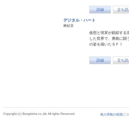
詳細
立ち読
デジタル・ハート
林紀京
仮想と現実が錯綜する
した世界で、勇敢に闘
の姿を描いたＳＦ！
詳細
立ち読
Copyright (c) Bungeisha co.,ltd. All rights Reserved.
個人情報の保護につ