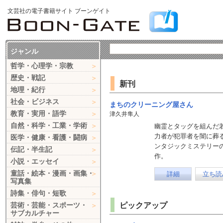
文芸社の電子書籍サイト ブーンゲイト
ジャンル
哲学・心理学・宗教
歴史・戦記
新刊
地理・紀行
社会・ビジネス
まちのクリーニング屋さん
教育・実用・語学
津久井隼人
自然・科学・工業・学術
幽霊とタッグを組んだ
力者が犯罪者を闇に葬
医学・健康・看護・闘病
ンタジックミステリー
伝記・半生記
作。
小説・エッセイ
童話・絵本・漫画・画集・
詳細
立ち読
写真集
詩集・俳句・短歌
芸術・芸能・スポーツ・
ピックアップ
サブカルチャー