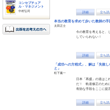
コンセプチュア
ル・マネジメント
中村弘司
詳細
立ち読
本当の教育を求めて歩いた教師の手
太田正士
今の教育を考えると、
していられない！
詳細
立ち読
「成功への方程式」、解は「失敗し
と」
松下薫一
日本「再盛」の道はこ
だ！ 軌道修正のため
有効な手段をここに提
詳細
立ち読