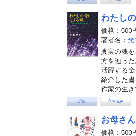
わたし
価格：500
著者名：
光
真実の魂を
方を辿った
活躍する金
紹介した書
作家の生き
詳細
立ち読み
お母さん
価格：500