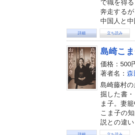
で職を得る
奔走するが
中国人と中
詳細
立ち読み
島崎こま
価格：500
著者名：
森
島崎藤村の
掘した書・
ま子。妻籠
こま子の知
説との違い
詳細
立ち読み