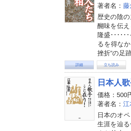
著者名：
藤
歴史の陰の
醐味を伝え
隆盛･･･
るを得なか
挫折”の足
詳細
立ち読み
日本人歌
価格：500
著者名：
江
日本のオペ
生涯を辿る