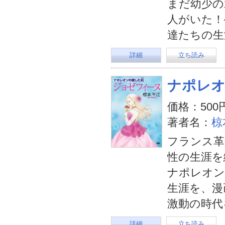
まだ幼少の
人がいた！
達たちの生
詳細
立ち読み
ナポレ
価格：500
著者名：
椋
フランス革
性の生涯を
ナポレオン
生涯を、漫
激動の時代
詳細
立ち読み