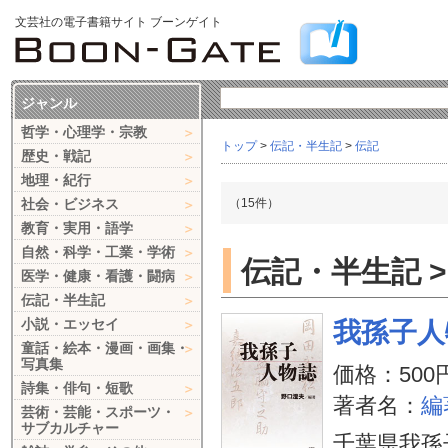
文芸社の電子書籍サイト ブーンゲイト
ジャンル
哲学・心理学・宗教
トップ
>
伝記・半生記
>
伝記
歴史・戦記
地理・紀行
社会・ビジネス
（15件）
教育・実用・語学
自然・科学・工業・学術
伝記・半生記 >
医学・健康・看護・闘病
伝記・半生記
小説・エッセイ
我孫子人
童話・絵本・漫画・画集・
写真集
価格：500
詩集・俳句・短歌
著者名：
編
芸術・芸能・スポーツ・
サブカルチャー
千葉県我孫