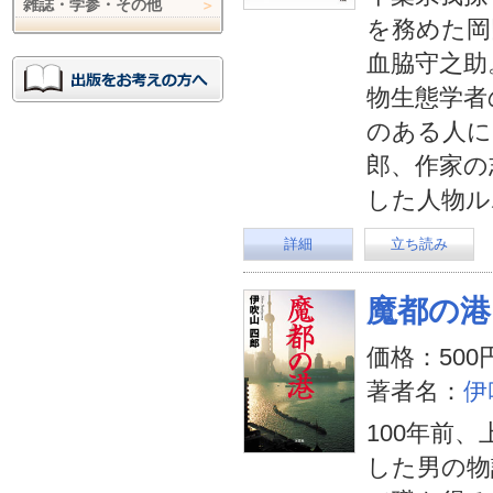
雑誌・学参・その他
を務めた岡
血脇守之助
物生態学者
のある人に
郎、作家の
した人物ル
詳細
立ち読み
魔都の港
価格：500
著者名：
伊
100年前
した男の物