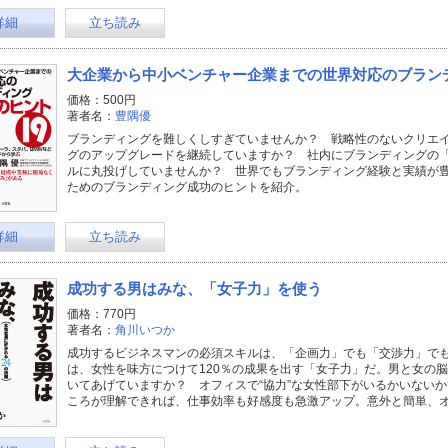
詳細
立ち読み
大企業から中小ベンチャー企業までの世界対応のブランデ
価格：500円
著者名：
豊隅優
ブランディングを難しくしすぎていませんか？ 戦略性のないクリエ
グのアップグレードを継続していますか？ 社内にブランディングの
ルに丸投げしていませんか？ 世界でもブランディング経験と実績が
ためのブランディング成功のヒントを紹介。
詳細
立ち読み
成功する男はみな、「女子力」を使う
価格：770円
著者名：
角川いつか
成功するビジネスマンの必須スキルは、「企画力」でも「交渉力」で
は、女性を味方につけて120％の成果を出す「女子力」だ。男と女の
いてあげていますか？ オフィスで“協力”な女性部下がいるかいない
ころが理解できれば、仕事効率も好感度も急激アップ。意外と簡単、