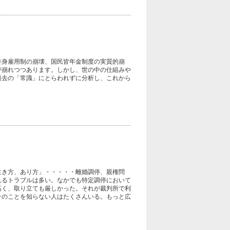
終身雇用制の崩壊、国民皆年金制度の実質的崩
が崩れつつあります。しかし、世の中の仕組みや
過去の「常識」にとらわれずに分析し、これから
生き方、あり方」・・・・・離婚調停、親権問
れるトラブルは多い。なかでも特定調停において
高く、取り立ても厳しかった。それが裁判所で利
そのことを知らない人はたくさんいる。もっと広