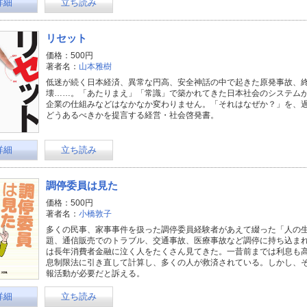
詳細
立ち読み
リセット
価格：500円
著者名：
山本雅樹
低迷が続く日本経済、異常な円高、安全神話の中で起きた原発事故、
壊……。「あたりまえ」「常識」で築かれてきた日本社会のシステム
企業の仕組みなどはなかなか変わりません。「それはなぜか？」を、
どうあるべきかを提言する経営・社会啓発書。
詳細
立ち読み
調停委員は見た
価格：500円
著者名：
小橋敦子
多くの民事、家事事件を扱った調停委員経験者があえて綴った「人の
題、通信販売でのトラブル、交通事故、医療事故など調停に持ち込ま
は長年消費者金融に泣く人をたくさん見てきた。一昔前までは利息も
息制限法に引き直して計算し、多くの人が救済されている。しかし、
報活動が必要だと訴える。
詳細
立ち読み