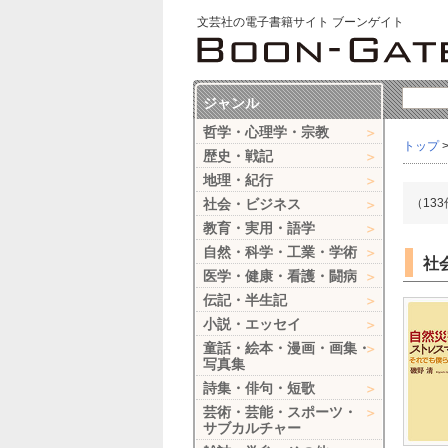
文芸社の電子書籍サイト ブーンゲイト
ジャンル
哲学・心理学・宗教
トップ
歴史・戦記
地理・紀行
社会・ビジネス
（13
教育・実用・語学
自然・科学・工業・学術
社
医学・健康・看護・闘病
伝記・半生記
小説・エッセイ
童話・絵本・漫画・画集・
写真集
詩集・俳句・短歌
芸術・芸能・スポーツ・
サブカルチャー