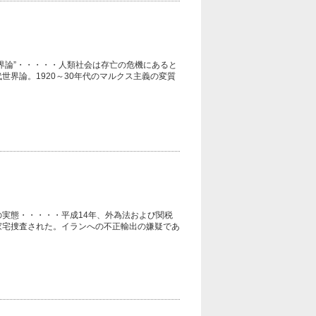
界論”・・・・・人類社会は存亡の危機にあると
界論。1920～30年代のマルクス主義の変質
実態・・・・・平成14年、外為法および関税
家宅捜査された。イランへの不正輸出の嫌疑であ