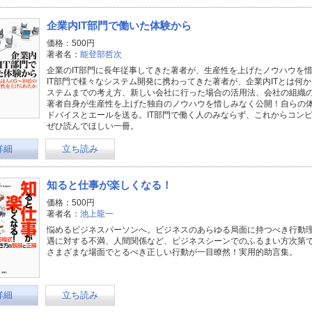
企業内IT部門で働いた体験から
価格：500円
著者名：
能登部哲次
企業のIT部門に長年従事してきた著者が、生産性を上げたノウハウを
IT部門で様々なシステム開発に携わってきた著者が、企業内ITとは何
ステムまでの考え方、新しい会社に行った場合の活用法、会社の組織の
著者自身が生産性を上げた独自のノウハウを惜しみなく公開！自らの体
ドバイスとエールを送る。IT部門で働く人のみならず、これからコン
ぜひ読んでほしい一冊。
詳細
立ち読み
知ると仕事が楽しくなる！
価格：500円
著者名：
池上龍一
悩めるビジネスパーソンへ。ビジネスのあらゆる局面に持つべき行動
遇に対する不満、人間関係など、ビジネスシーンでのふるまい方次第で幸
さまざまな場面でとるべき正しい行動が一目瞭然！実用的助言集。
詳細
立ち読み