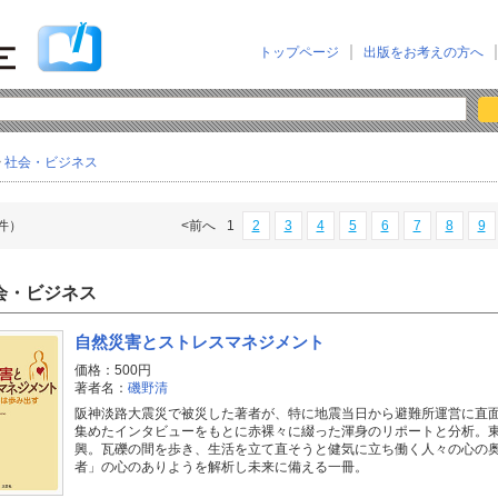
トップページ
出版をお考えの方へ
>
社会・ビジネス
3件）
<前へ
1
2
3
4
5
6
7
8
9
会・ビジネス
自然災害とストレスマネジメント
価格：500円
著者名：
磯野清
阪神淡路大震災で被災した著者が、特に地震当日から避難所運営に直
集めたインタビューをもとに赤裸々に綴った渾身のリポートと分析。
興。瓦礫の間を歩き、生活を立て直そうと健気に立ち働く人々の心の
者」の心のありようを解析し未来に備える一冊。