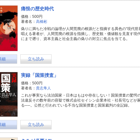
痛恨の歴史時代
価格：500円
著者名：
高橋彬
偽りに満ちた冷戦の論理が人間荒廃の根源だと指摘する異色の“現代世
唱える著者が、人間荒廃の根源を指摘し、歴史観・価値観を見直す現代世
にまで遡り、資本主義と社会主義の偽りの対立に焦点を当てる。
詳細
立ち読み
実録「国策捜査」
価格：500円
著者名：
貴志隼人
これが事実なら法治国家・日本はもはや存在しない！国策捜査の驚愕の
法違反その数年前の容疑で株式会社セイシン企業本社・社長宅などが
る──。公然と行われている不当な国策捜査と国策裁判の全記録。
詳細
立ち読み