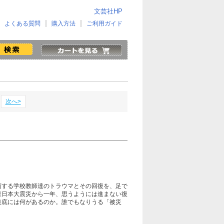
文芸社HP
よくある質問
購入方法
ご利用ガイド
次へ>
面する学校教師達のトラウマとその回復を、足で
東日本大震災から一年、思うようには進まない復
奥底には何があるのか。誰でもなりうる「被災