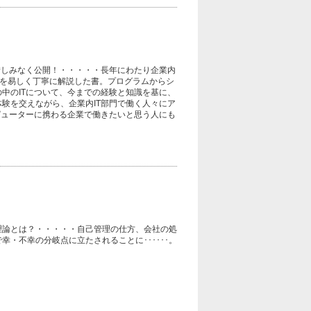
惜しみなく公開！・・・・・長年にわたり企業内
かを易しく丁寧に解説した書。プログラムからシ
中のITについて、今までの経験と知識を基に、
験を交えながら、企業内IT部門で働く人々にア
ピューターに携わる企業で働きたいと思う人にも
理論とは？・・・・・自己管理の仕方、会社の処
・不幸の分岐点に立たされることに･･････。