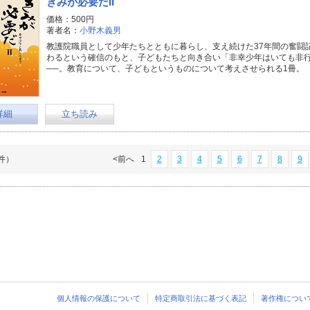
きみが必要だII
価格：500円
著者名：
小野木義男
教護院職員として少年たちとともに暮らし、支え続けた37年間の奮闘
わるという確信のもと、子どもたちと向き合い「非幸少年はいても非
──。教育について、子どもというものについて考えさせられる1冊。
詳細
立ち読み
3件）
<前へ
1
2
3
4
5
6
7
8
9
個人情報の保護について
特定商取引法に基づく表記
著作権につい