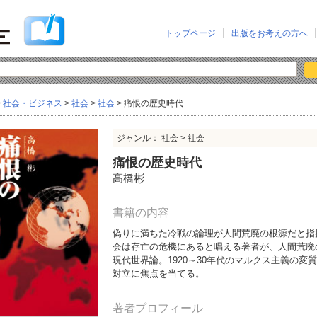
トップページ
出版をお考えの方へ
>
社会・ビジネス
>
社会
>
社会
> 痛恨の歴史時代
ジャンル： 社会 > 社会
痛恨の歴史時代
高橋彬
書籍の内容
偽りに満ちた冷戦の論理が人間荒廃の根源だと指
会は存亡の危機にあると唱える著者が、人間荒廃
現代世界論。1920～30年代のマルクス主義の
対立に焦点を当てる。
著者プロフィール