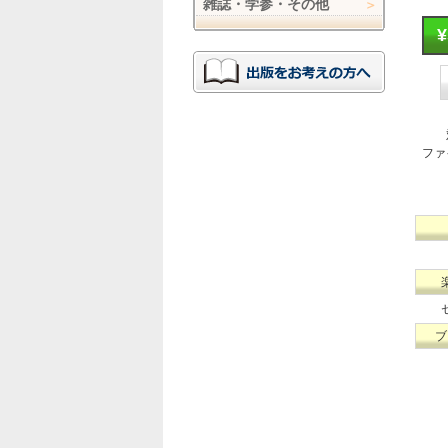
雑誌・学参・その他
ファ
ブ