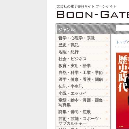
文芸社の電子書籍サイト ブーンゲイト
ジャンル
哲学・心理学・宗教
トップ
歴史・戦記
地理・紀行
社会・ビジネス
教育・実用・語学
自然・科学・工業・学術
医学・健康・看護・闘病
伝記・半生記
小説・エッセイ
童話・絵本・漫画・画集・
写真集
詩集・俳句・短歌
芸術・芸能・スポーツ・
サブカルチャー