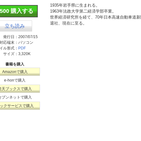
1935年岩手県に生まれる。
¥500 購入する
1963年法政大学第二経済学部卒業。
世界経済研究所を経て、70年日本高速自動車道新
退社、現在に至る。
立ち読み
発行日：
2007/07/15
対応端末：
パソコン
イル形式：
PDF
サイズ：
3,320K
書籍を購入
Amazonで購入
e-honで購入
楽天ブックスで購入
セブンネットで購入
ックサービスで購入