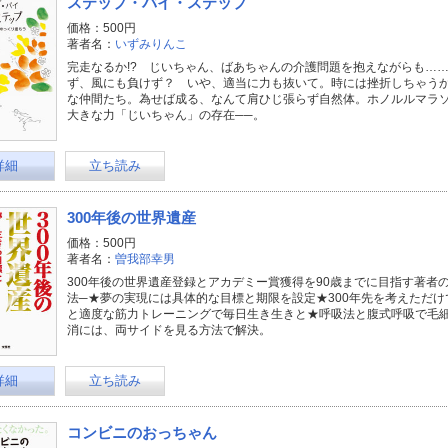
ステップ・バイ・ステップ
価格：500円
著者名：
いずみりんこ
完走なるか!? じいちゃん、ばあちゃんの介護問題を抱えながらも…
ず、風にも負けず？ いや、適当に力も抜いて。時には挫折しちゃう
な仲間たち。為せば成る、なんて肩ひじ張らず自然体。ホノルルマラ
大きな力「じいちゃん」の存在──。
詳細
立ち読み
300年後の世界遺産
価格：500円
著者名：
曽我部幸男
300年後の世界遺産登録とアカデミー賞獲得を90歳までに目指す著者
法─★夢の実現には具体的な目標と期限を設定★300年先を考えただ
と適度な筋力トレーニングで毎日生き生きと★呼吸法と腹式呼吸で毛
消には、両サイドを見る方法で解決。
詳細
立ち読み
コンビニのおっちゃん