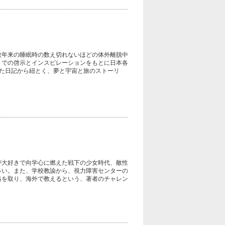
数年来の睡眠時の数え切れないほどの体外離脱中
々での啓示とインスピレーションをもとに日本各
た日記から紐とく、夢と宇宙と旅のストーリ
が大好きで向学心に燃えた戦下の少女時代、敵性
多い。また、学校教諭から、視力障害センターの
格を取り、海外で教えるという、著者のチャレン