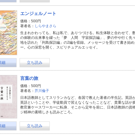
エンジェルノート
価格：500円
著者名：
しらやまさら
生まれかわっても、私は私で、ありつづける。転生体験と合わせて、
の体験の出来事を綴った「夢 人間 宇宙探訪編」、夢の中や行く先
地を訪れた「列島探訪編」の2編を収録。メッセージを受けて書き始め
ー。心の深窓を開く、スピリチュアルエッセイ。
詳細
立ち読み
言葉の旅
価格：500円
著者名：
芥川倫子
日本語教師としてスリランカなど、各国で教えた著者の半生記。英語
英語ということや、学徒動員で習えなくなったことなど、貴重な話が
教官兼ケースワーカーに転身、そこから定年を前に、日本語教師の資
ジ精神の素晴しさも読みどころ。
詳細
立ち読み