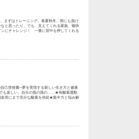
…。まずはトレーニング。春夏秋冬、雨にも負け
かなと思ったり、でも、支えてくれる家族、愉快
ソンにチャレンジ！ 一番に背中を押してくれる
の自己啓発書─夢を実現する新しい生き方と健康
けでも楽しい。自分の孫の孫の……★有酸素運動
細血管にまで充分な酸素を供給★集中力と悩み解