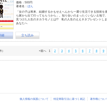
価格：500円
著者名：
ぼん
「女の子は将来、結婚するかもせえへんから一通り生活できる技術を
ら家から出て行ってもらうから」。知り合いのまったくいない土地で
見つけた人生のタカラモノとは!? 私の人生のええネタプレゼントしま
あなたへ
詳細
立ち読み
8件）
<前へ
1
2
3
4
5
6
7
8
9
個人情報の保護について
特定商取引法に基づく表記
著作権につい