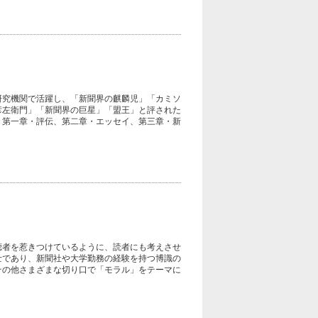
研究機関で活躍し、「新聞界の麒麟児」「カミソ
彦左衛門」「新聞界の巨星」「盟王」と評された
、第一章・評伝、第二章・エッセイ、第三章・新
聴者を惹きつけているように、読者にも考えさせ
士であり、新聞社や大学勤務の経験を持つ博識の
その他さまざまな切り口で「モラル」をテーマに