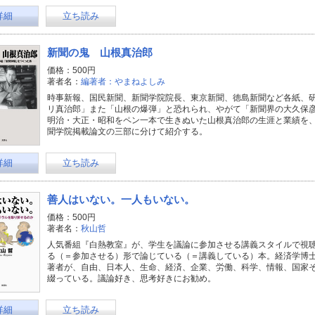
詳細
立ち読み
新聞の鬼 山根真治郎
価格：500円
著者名：
編著者：やまねよしみ
時事新報、国民新聞、新聞学院院長、東京新聞、徳島新聞など各紙、
リ真治郎」また「山根の爆弾」と恐れられ、やがて「新聞界の大久保
明治・大正・昭和をペン一本で生きぬいた山根真治郎の生涯と業績を
聞学院掲載論文の三部に分けて紹介する。
詳細
立ち読み
善人はいない。一人もいない。
価格：500円
著者名：
秋山哲
人気番組『白熱教室』が、学生を議論に参加させる講義スタイルで視
る（＝参加させる）形で論じている（＝講義している）本。経済学博
著者が、自由、日本人、生命、経済、企業、労働、科学、情報、国家
綴っている。議論好き、思考好きにお勧め。
詳細
立ち読み