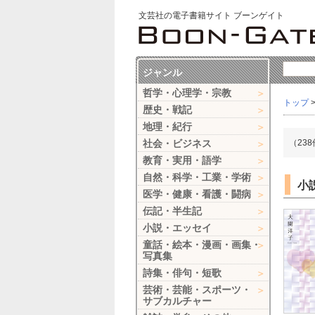
文芸社の電子書籍サイト ブーンゲイト
ジャンル
哲学・心理学・宗教
トップ
歴史・戦記
地理・紀行
社会・ビジネス
（23
教育・実用・語学
自然・科学・工業・学術
小
医学・健康・看護・闘病
伝記・半生記
小説・エッセイ
童話・絵本・漫画・画集・
写真集
詩集・俳句・短歌
芸術・芸能・スポーツ・
サブカルチャー