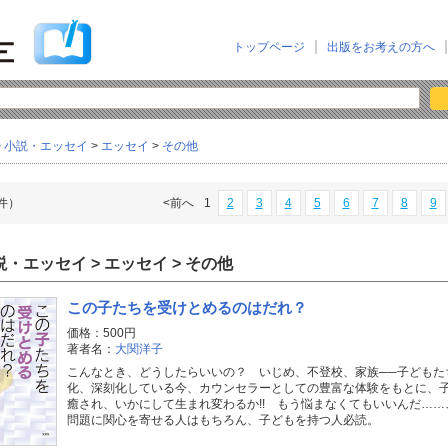
トップページ
出版をお考えの方へ
>
小説・エッセイ
>
エッセイ
>
その他
8件）
<前へ
1
2
3
4
5
6
7
8
9
説・エッセイ > エッセイ > その他
この子たちを受けとめるのはだれ？
価格：500円
著者名：
大関洋子
こんなとき、どうしたらいいの？ いじめ、不登校、家族──子どもた
化、深刻化している今、カウンセラーとしての豊富な体験をもとに、
癒され、いかにして生まれ変わるか!! もう悩まなくてもいいんだ…
問題に関心を寄せる人はもちろん、子どもを持つ人必読。