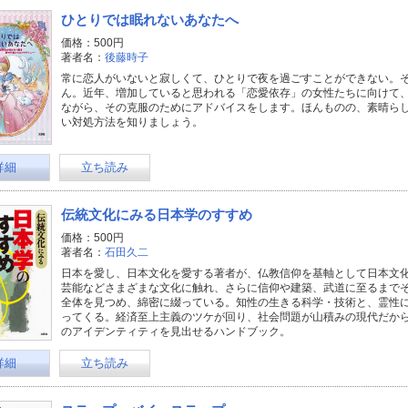
ひとりでは眠れないあなたへ
価格：500円
著者名：
後藤時子
常に恋人がいないと寂しくて、ひとりで夜を過ごすことができない。
ん。近年、増加していると思われる「恋愛依存」の女性たちに向けて
ながら、その克服のためにアドバイスをします。ほんものの、素晴ら
い対処方法を知りましょう。
詳細
立ち読み
伝統文化にみる日本学のすすめ
価格：500円
著者名：
石田久二
日本を愛し、日本文化を愛する著者が、仏教信仰を基軸として日本文
芸能などさまざまな文化に触れ、さらに信仰や建築、武道に至るまで
全体を見つめ、綿密に綴っている。知性の生きる科学・技術と、霊性
ってくる。経済至上主義のツケが回り、社会問題が山積みの現代だか
のアイデンティティを見出せるハンドブック。
詳細
立ち読み