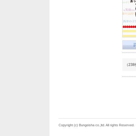
（23
Copyright (c) Bungeisha co.,ltd. All rights Reserved.