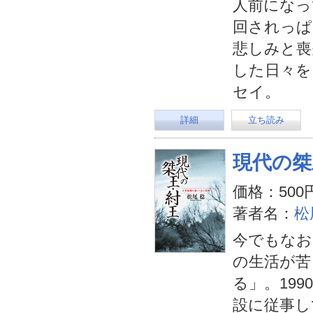
人前になっ
回されっぱ
悲しみと喪
した日々を
セイ。
詳細
立ち読み
現代の桀
価格：500
著者名：
松
今でもなお
の生活が苦
る」。19
設に従事し