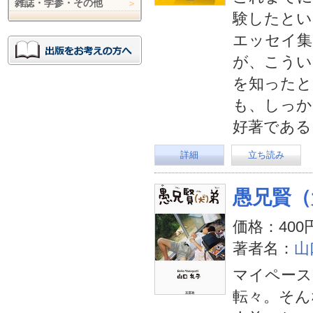
雑誌・学参・その他
験したとい
エッセイ集
が、こうい
を知ったと
も、しっか
好著である
詳細
立ち読み
愚兄賢（
価格：400
著者名：
山
マイペース
転々。そん