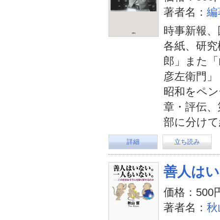
著者名：
編
時事新報、
各紙、研究
郎」また「
彦左衛門」
昭和をペン
章・評伝、
部に分けて
詳細
立ち読み
善人はい
価格：500
著者名：
秋