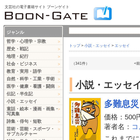
文芸社の電子書籍サイト ブーンゲイト
ジャンル
哲学・心理学・宗教
トップ
>
小説・エッセイ
>
エッセイ
歴史・戦記
地理・紀行
社会・ビジネス
（341件）
<
教育・実用・語学
自然・科学・工業・学術
小説・エッセイ
医学・健康・看護・闘病
伝記・半生記
小説・エッセイ
多難息災
童話・絵本・漫画・画集・
写真集
価格：500
詩集・俳句・短歌
著者名：
コ
芸術・芸能・スポーツ・
サブカルチャー
これまでに