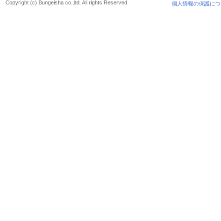
Copyright (c) Bungeisha co.,ltd. All rights Reserved.
個人情報の保護につ