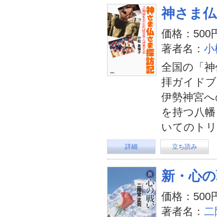
神さま仏
価格：500
著者名：
小
全国の「神
拝ガイドブ
伊勢神宮へ
を持つ八幡
いてのトリ
詳細
立ち読み
新・心の
価格：500
著者名：
二