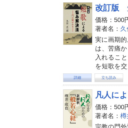
改訂版 
価格：500
著者名：
久
実に画期的
は、苦痛か
入れること
を短歌を交
詳細
立ち読み
凡人によ
価格：500
著者名：
樽
宗教の門外