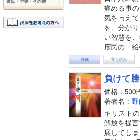
雑誌・学参・その他
痛める事の
気を与えて
を、分かり
い智慧を、
庶民の「絵
詳細
立ち読み
負けて勝
価格：500
著者名：
野
キリストの
解放を提言
展してしま