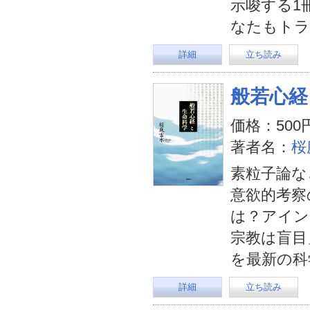
示唆する1
なたもトラ
詳細
立ち読み
般若心経
価格：500
著者名：
桜
素粒子論な
意欲的考察
は？アイン
宗教は盲目
を最新の科
詳細
立ち読み