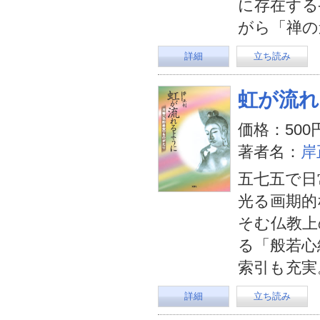
に存在する
がら「禅の
詳細
立ち読み
虹が流れ
価格：500
著者名：
岸
五七五で日
光る画期的
そむ仏教上
る「般若心
索引も充実
詳細
立ち読み