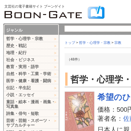
文芸社の電子書籍サイト ブーンゲイト
ジャンル
哲学・心理学・宗教
トップ
>
哲学・心理学・宗教
>
宗教
歴史・戦記
地理・紀行
社会・ビジネス
（48件）
教育・実用・語学
自然・科学・工業・学術
哲学・心理学・
医学・健康・看護・闘病
伝記・半生記
小説・エッセイ
希望のひ
童話・絵本・漫画・画集・
写真集
価格：500
詩集・俳句・短歌
著者名：
佐
芸術・芸能・スポーツ・
サブカルチャー
日本人に親