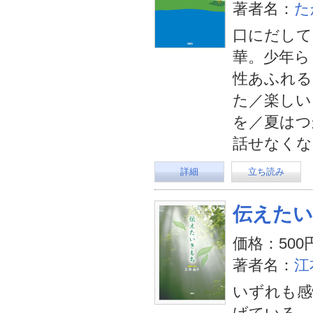
著者名：
た
口にだして
華。少年ら
性あふれる
た／楽しい
を／夏はつ
話せなくな
詳細
立ち読み
伝えた
価格：500
著者名：
江
いずれも感