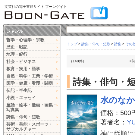
文芸社の電子書籍サイト ブーンゲイト
ジャンル
哲学・心理学・宗教
トップ
>
詩集・俳句・短歌
>
詩集
>
その
歴史・戦記
地理・紀行
社会・ビジネス
（148件）
<
教育・実用・語学
自然・科学・工業・学術
詩集・俳句・短歌
医学・健康・看護・闘病
伝記・半生記
小説・エッセイ
水のなか
童話・絵本・漫画・画集・
写真集
価格：500
詩集・俳句・短歌
著者名：
Y
芸術・芸能・スポーツ・
サブカルチャー
神に従順に