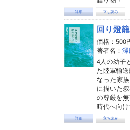
贈り物！
詳細
立ち読み
回り燈籠
価格：500
著者名：
澤
4人の幼子
た陸軍輸送
なった家族
に描いた叙
の尊厳を無
時代へ向け
詳細
立ち読み