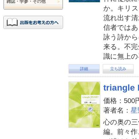
雑誌・学参・その他
か。キリス
流れ出す清
信者ではあ
詠う詩から
来る。不完
識に無上の
詳細
立ち読み
triangl
価格：500
著者名：
星
心の奥の三
編。前々作