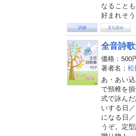
なることも
好まれそう
詳細
立ち読み
全音詩歌
価格：500
著者名：
松
あ・あい込
で頸椎を損
式で詠んだ
いする日／
になる日／
うぞ。定型