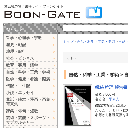
文芸社の電子書籍サイト ブーンゲイト
ジャンル
哲学・心理学・宗教
トップ
>
自然・科学・工業・学術
>
自然
歴史・戦記
地理・紀行
社会・ビジネス
（1件）
教育・実用・語学
自然・科学・工業・学術
自然・科学・工業・学術 > 
医学・健康・看護・闘病
伝記・半生記
極秘 推理 報告
小説・エッセイ
価格：500円
童話・絵本・漫画・画集・
著者名：
平素人
写真集
6500万年前の南極
だった！」という壮
詩集・俳句・短歌
名等から推理洞察を
芸術・芸能・スポーツ・
サブカルチャー