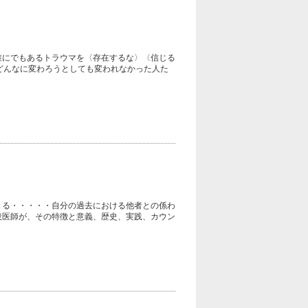
・誰にでもあるトラウマを〈存在するな〉〈信じる
どんなに変わろうとしても変われなかった人た
きる・・・・・自分の過去における他者との係わ
役医師が、その特徴と意義、歴史、実践、カウン