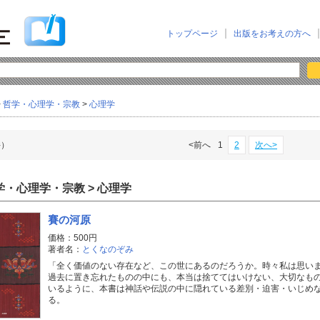
トップページ
出版をお考えの方へ
>
哲学・心理学・宗教
>
心理学
件）
<前へ
1
2
次へ>
学・心理学・宗教 > 心理学
賽の河原
価格：500円
著者名：
とくなのぞみ
「全く価値のない存在など、この世にあるのだろうか。時々私は思い
過去に置き忘れたものの中にも、本当は捨ててはいけない、大切なも
いるように、本書は神話や伝説の中に隠れている差別・迫害・いじめ
る。