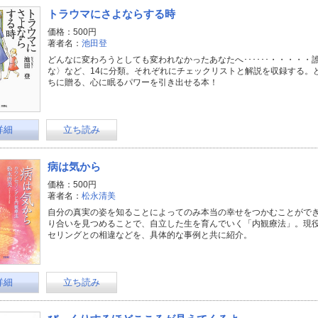
トラウマにさよならする時
価格：500円
著者名：
池田登
どんなに変わろうとしても変われなかったあなたへ･･････・・・・
な〉など、14に分類。それぞれにチェックリストと解説を収録する。
ちに贈る、心に眠るパワーを引き出せる本！
詳細
立ち読み
病は気から
価格：500円
著者名：
松永清美
自分の真実の姿を知ることによってのみ本当の幸せをつかむことがで
り合いを見つめることで、自立した生を育んでいく「内観療法」。現
セリングとの相違などを、具体的な事例と共に紹介。
詳細
立ち読み