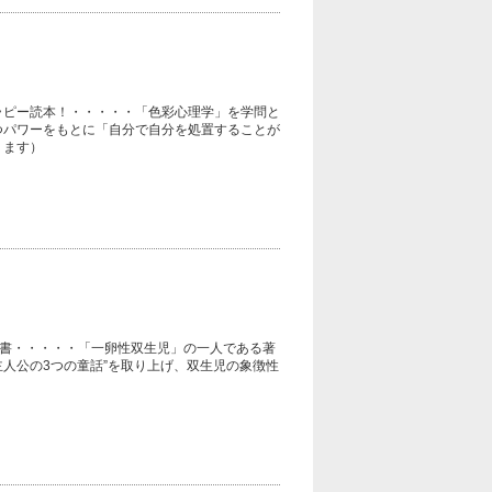
ラピー読本！・・・・・「色彩心理学」を学問と
つパワーをもとに「自分で自分を処置することが
ります）
究書・・・・・「一卵性双生児」の一人である著
主人公の3つの童話”を取り上げ、双生児の象徴性