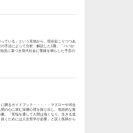
待っている」という見地から、現在起こりつつあ
の手法によって分析・解説した1冊。「パパが
な知見に基づき現代社会に警鐘を鳴らした予言の
々に贈るガイドブック・・・・・マズローや河合
人間の心に潜む深層心理を探り出し、包括的な角
の書。「苦悩を通して人間は強くなり、生きる道
き抜くためには人生哲学が必要」と説く医師から