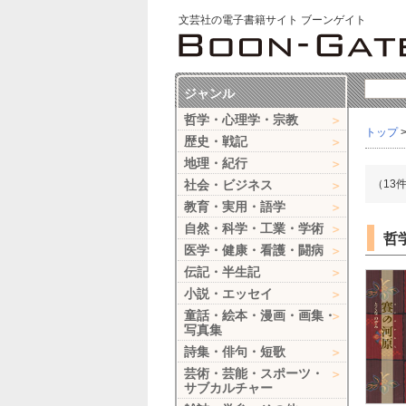
文芸社の電子書籍サイト ブーンゲイト
ジャンル
哲学・心理学・宗教
トップ
歴史・戦記
地理・紀行
社会・ビジネス
（13
教育・実用・語学
自然・科学・工業・学術
哲
医学・健康・看護・闘病
伝記・半生記
小説・エッセイ
童話・絵本・漫画・画集・
写真集
詩集・俳句・短歌
芸術・芸能・スポーツ・
サブカルチャー