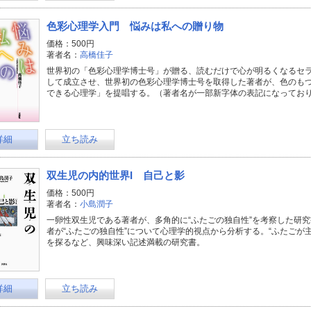
色彩心理学入門 悩みは私への贈り物
価格：500円
著者名：
高橋佳子
世界初の「色彩心理学博士号」が贈る、読むだけで心が明るくなるセ
して成立させ、世界初の色彩心理学博士号を取得した著者が、色のも
できる心理学」を提唱する。（著者名が一部新字体の表記になってお
詳細
立ち読み
双生児の内的世界I 自己と影
価格：500円
著者名：
小島潤子
一卵性双生児である著者が、多角的に“ふたごの独自性”を考察した研
者が“ふたごの独自性”について心理学的視点から分析する。“ふたごが
を探るなど、興味深い記述満載の研究書。
詳細
立ち読み