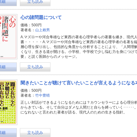
詳細
立ち読み
心の諸問題について
価格：500円
著者名：
山上賴男
A.マズローや河合隼雄など東西の著名心理学者らの著書を繙き、現代
書・・・・・A.マズローや河合隼雄など東西の著名心理学者の名著を
層心理を探り出し、包括的な角度から分析することにより、「人間理
くなり、生きる道が開ける。小学校、中学校で少し悩む力を身につけ
要」と説く医師からのメッセージ。
詳細
立ち読み
聞きたいことが聴けて言いたいことが言えるようになる
価格：500円
著者名：
竹中豊晴
正しい対話ができるようになるためには？カウンセラーによる心理分
からきている。そして自分はダメな人間だと自らを縛っていく･････
になれないと言われた著者が語る、現代人のための生きる指針。
詳細
立ち読み