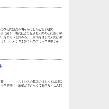
人の孕む問題点を明らかにした心理学研究
縦横に繙き、現代社会に生きる人間の心に潜む深
解」を図ろうと試みる。「苦悩を通して人間は強
てほしい。人が生き抜くためには人生哲学が必
本
析書・・・・・ストレスの原因のほとんどは対話
･。小学校時代、勉強ができなくて将来ろくな人間