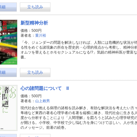
詳細
立ち読み
新型精神分析
価格：500円
著者名：
重川裕
「今、ジェンダーの問題を解決しなければ、人類には危機的な状況が
る性をめぐる諸現象の所在を歴史的・心理的視点から考察し、精神分析
オムツを替えるとホモセクシュアルになる!?」気鋭の精神科医が豊富
書。
詳細
立ち読み
心の諸問題について II
価格：500円
著者名：
山上賴男
現代社会が抱える病理の諸相を読み解き、有効な解決法を考えたい方
隼雄など東西の著名心理学者の名著を縦横に繙き、現代社会に生きる
度から分析することにより「人間理解」を図ろうと試みた心理学研究
が開ける。小学校、中学校で少し悩む力を身につけてほしい。人が生
のメッセージ。前著の続巻。