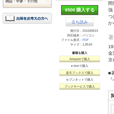
雑誌・学参・その他
間
¥500 購入する
強
つ
立ち読み
か
発行日：
2010/09/15
対応端末：
パソコン
著
ファイル形式：
PDF
サイズ：
1,951K
1
金
書籍を購入
Amazonで購入
京
e-honで購入
■
楽天ブックスで購入
『
セブンネットで購入
ブックサービスで購入