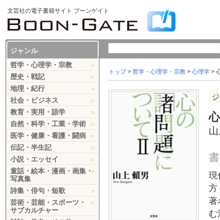
文芸社の電子書籍サイト ブーンゲイト
ジャンル
哲学・心理学・宗教
トップ
>
哲学・心理学・宗教
>
心理学
> 
歴史・戦記
地理・紀行
ジ
社会・ビジネス
教育・実用・語学
心
自然・科学・工業・学術
山
医学・健康・看護・闘病
伝記・半生記
書
小説・エッセイ
童話・絵本・漫画・画集・
現
写真集
方
詩集・俳句・短歌
著
芸術・芸能・スポーツ・
サブカルチャー
む