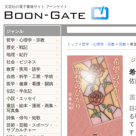
文芸社の電子書籍サイト ブーンゲイト
ジャンル
哲学・心理学・宗教
トップ
>
哲学・心理学・宗教
>
宗教
> 
歴史・戦記
地理・紀行
ジ
社会・ビジネス
教育・実用・語学
自然・科学・工業・学術
佐
医学・健康・看護・闘病
伝記・半生記
書
小説・エッセイ
童話・絵本・漫画・画集・
日
写真集
る
詩集・俳句・短歌
て
芸術・芸能・スポーツ・
サブカルチャー
す