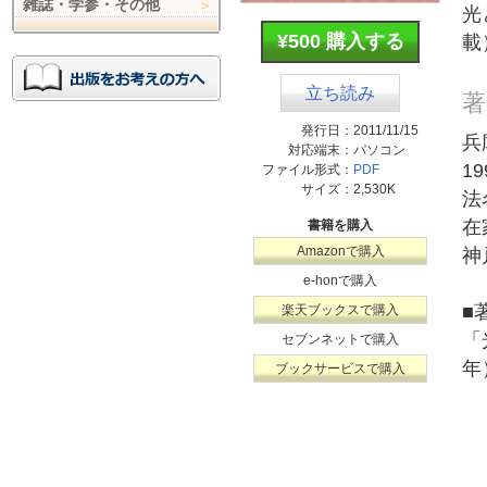
雑誌・学参・その他
光
¥500 購入する
載
立ち読み
著
発行日：
2011/11/15
兵
対応端末：
パソコン
1
ファイル形式：
PDF
サイズ：
2,530K
法
在
書籍を購入
Amazonで購入
神
e-honで購入
■
楽天ブックスで購入
「
セブンネットで購入
年
ブックサービスで購入