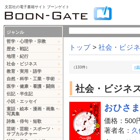
文芸社の電子書籍サイト ブーンゲイト
ジャンル
哲学・心理学・宗教
トップ
>
社会・ビジ
歴史・戦記
地理・紀行
社会・ビジネス
（133件）
<
教育・実用・語学
自然・科学・工業・学術
社会・ビジネ
医学・健康・看護・闘病
伝記・半生記
小説・エッセイ
おひさ
童話・絵本・漫画・画集・
写真集
価格：500
詩集・俳句・短歌
芸術・芸能・スポーツ・
著者名：
久
サブカルチャー