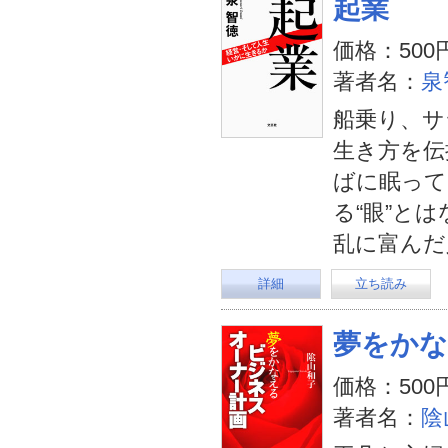
起業
価格：500
著者名：
泉
船乗り、サ
生き方を伝
ばに眠って
る“眼”と
乱に富んだ
詳細
立ち読み
夢をかな
価格：500
著者名：
陰