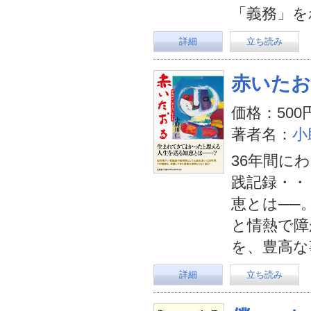
「義務」を
詳細
立ち読み
赤いた
価格：500
著者名：
小
36年間に
践記録・・
恵とは──
と情熱で障
を、豊高な
詳細
立ち読み