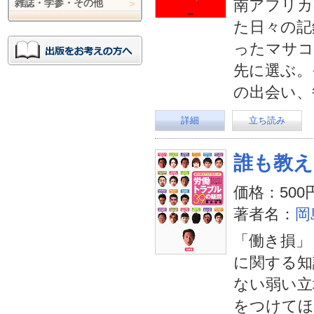
南アフリカ
雑誌・学参・その他
た日々の記
ったマサコ
先に選ぶ。
の出会い、
詳細
立ち読み
誰も教え
価格：500
著者名：
岡
「働き損」
に関する知
ない弱い立
をつけてほ