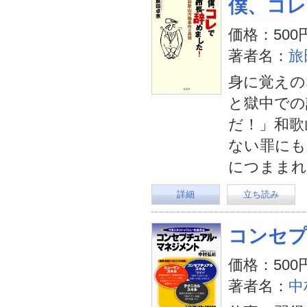
僕、コレ
価格：500
著者名：
旅
身に覚えの
と獄中での
だ！」和歌
ない罪にも
につままれ
詳細
立ち読み
コンセ
価格：500
著者名：
中