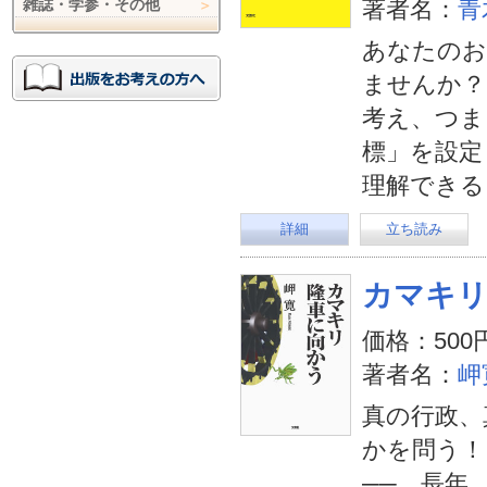
雑誌・学参・その他
著者名：
青
あなたのお
ませんか？
考え、つま
標」を設定
理解できる
詳細
立ち読み
カマキリ
価格：500
著者名：
岬
真の行政、
かを問う！
──。長年