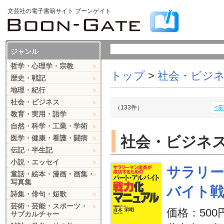
文芸社の電子書籍サイト ブーンゲイト
ジャンル
哲学・心理学・宗教
トップ
>
社会・ビジ
歴史・戦記
地理・紀行
社会・ビジネス
（133件）
<
教育・実用・語学
自然・科学・工業・学術
社会・ビジネ
医学・健康・看護・闘病
伝記・半生記
小説・エッセイ
サラリー
童話・絵本・漫画・画集・
写真集
バイト戦
詩集・俳句・短歌
芸術・芸能・スポーツ・
価格：500
サブカルチャー