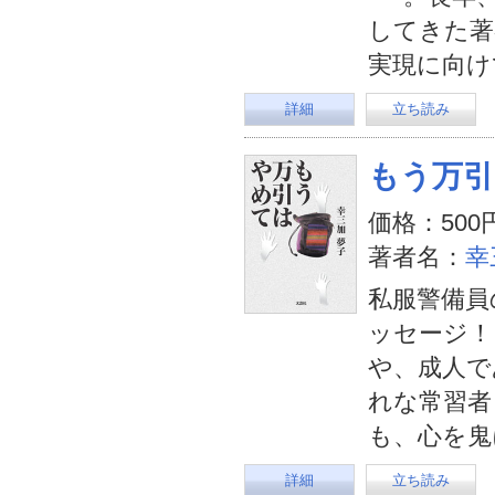
してきた著
実現に向け
詳細
立ち読み
もう万引
価格：500
著者名：
幸
私服警備員
ッセージ！
や、成人で
れな常習者
も、心を鬼
詳細
立ち読み