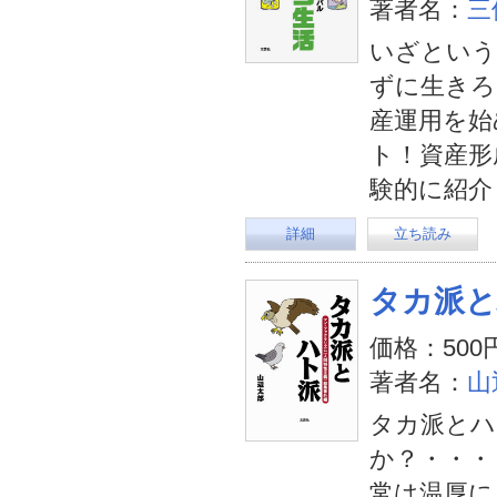
著者名：
三
いざという
ずに生きろ
産運用を始
ト！資産形
験的に紹介
詳細
立ち読み
タカ派と
価格：500
著者名：
山
タカ派とハ
か？・・・
常は温厚に