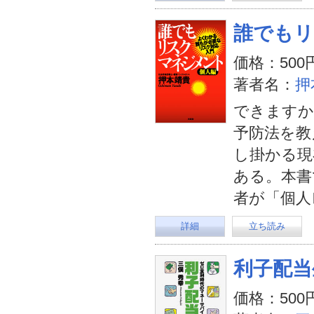
誰でもリ
価格：500
著者名：
押
できますか
予防法を教
し掛かる現
ある。本書
者が「個人
詳細
立ち読み
利子配当
価格：500