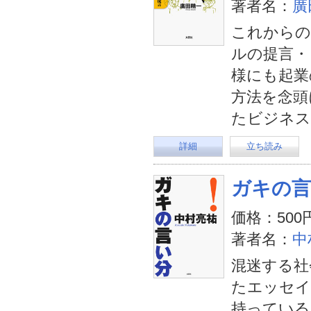
著者名：
廣
これからの
ルの提言・
様にも起業
方法を念頭
たビジネス
詳細
立ち読み
ガキの言
価格：500
著者名：
中
混迷する社
たエッセイ
持っている