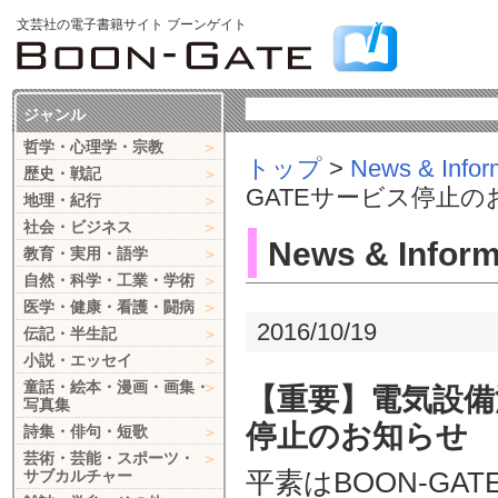
文芸社の電子書籍サイト ブーンゲイト
ジャンル
哲学・心理学・宗教
トップ
>
News & Infor
歴史・戦記
GATEサービス停止の
地理・紀行
社会・ビジネス
News & Inform
教育・実用・語学
自然・科学・工業・学術
医学・健康・看護・闘病
2016/10/19
伝記・半生記
小説・エッセイ
童話・絵本・漫画・画集・
【重要】電気設備
写真集
停止のお知らせ
詩集・俳句・短歌
芸術・芸能・スポーツ・
平素はBOON-G
サブカルチャー