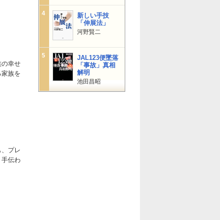
4
新しい手技
「伸展法」
河野賢二
5
JAL123便墜落
族の幸せ
「事故」真相
解明
る家族を
池田昌昭
。
も、プレ
、手伝わ