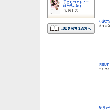
子どものアトピー
は自然に治す
竹川春日美
８歳の
近江太
実践す
中川博
泣きた