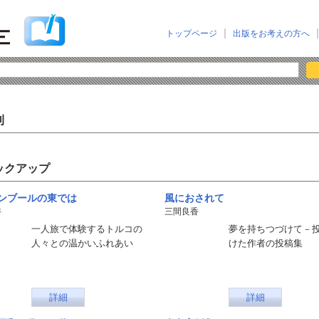
トップページ
出版をお考えの方へ
刊
ックアップ
ンブールの東では
風におされて
裕
三間良香
一人旅で体験するトルコの
夢を持ちつづけて－
人々との温かいふれあい
けた作者の投稿集
詳細
詳細