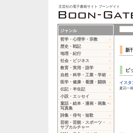
文芸社の電子書籍サイト ブーンゲイト
ジャンル
哲学・心理学・宗教
歴史・戦記
新
地理・紀行
社会・ビジネス
教育・実用・語学
ピ
自然・科学・工業・学術
医学・健康・看護・闘病
イスタ
夏苅一
伝記・半生記
小説・エッセイ
童話・絵本・漫画・画集・
写真集
詩集・俳句・短歌
芸術・芸能・スポーツ・
サブカルチャー