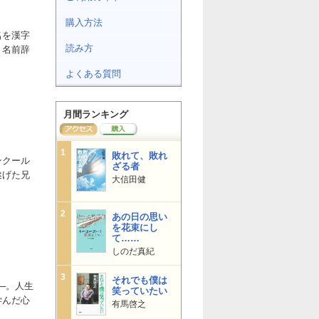
購入方法
名を漢字
読み方
、名前辞
よくある質問
月間ランキング
1
敗れて、敗れ
ンクール
ざる者
遂げた兄
大信田健
2
あの日の思い
を花束にし
て……
しのだ真紀
3
それでも僕は
─。人生
笑っていたい
学んだ心
有馬啓之