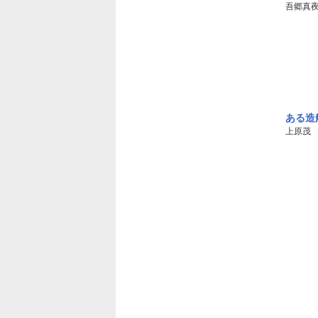
吾郷真
ある造
上原茂