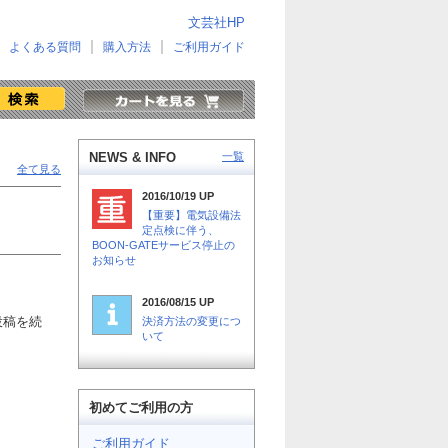
文芸社HP
よくある質問
購入方法
ご利用ガイド
NEWS & INFO
一覧
全て見る
2016/10/19 UP
【重要】電気設備法
定点検に伴う、
BOON-GATEサービス停止の
お知らせ
2016/08/15 UP
投稿を続
決済方法の変更につ
いて
初めてご利用の方
ご利用ガイド