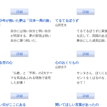
詳細
詳細
少年が抱いた夢は「日本一周の旅」
てるてるぼうず
郎
山田芝夫
自分には強い自分と弱い自分
てるてるぼうずに家
が同居する。夢の実現は弱い
を託して。四国のあ
自分に勝つ戦いだ。
舞台にした成長記録
詳細
詳細
る空の心
心のおくりもの
行
山部京子
「仏教」と「平和」の2大テー
サンタさん、ぼくに
マを気迫あふれる情熱で追究
ゼントをくばるのを
した好書！
せて！
詳細
詳細
い日がここにある
聞いてほしい言葉があったの