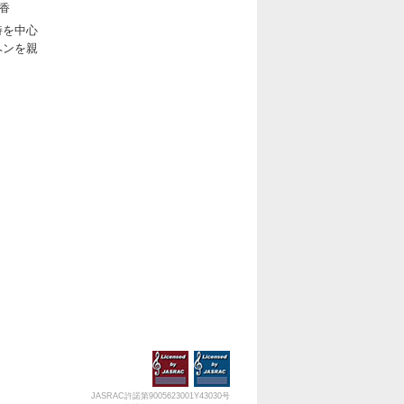
香
詩を中心
ヘンを親
JASRAC許諾第9005623001Y43030号