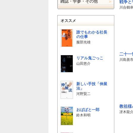
雑誌・学参・その他
戦争と
川合鶴
オススメ
誰でもわかる社長
の仕事
服部光雄
購入
二十一
リアル鬼ごっこ
川島善
山田悠介
新しい手技「伸展
法」
河野賢二
教祖様
おばばと一郎
冴木龍
鈴木和明