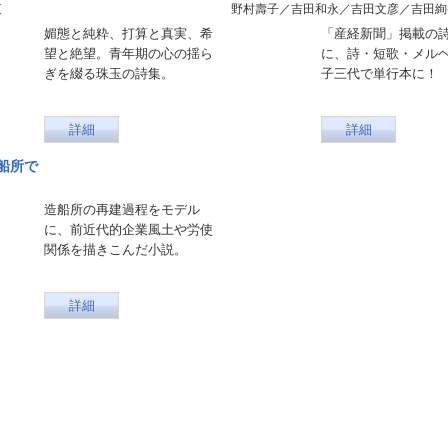
夜
野村壽子／吉田和永／吉田文彦／吉田絢
媚態と純粋、打算と真実、希
「産経新聞」掲載の
望と絶望。青年期の心の揺ら
に、詩・短歌・メル
ぎを綴る珠玉の詩集。
子三代で単行本に！
詳細
詳細
船所で
造船所の再建過程をモデル
に、前近代的企業風土や労使
関係を描きこんだ小説。
詳細