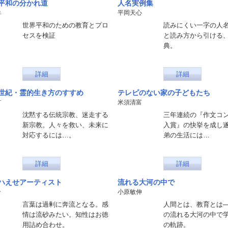
平和の分かれ道
人名実例集
幸
平岡天心
世界平和のための教育とプロ
読みにくい一字の人
セスを検証
と読み方から引ける
典。
詳細
詳細
世紀・霊的生き方のすすめ
テレビのない家の子どもたち
市
米須清富
沈黙する伝統宗教、迷走する
三年連続の『作文コ
新宗教。人々を救い、未来に
入賞』の快挙を成し
対応するには…。
弟の生活には…
詳細
詳細
ハえせアーティスト
流れる大河の中で
介
小原敏伸
言葉は過剰に奔流となる。感
人間とは、教育とは─
情は流砂みたい。知性はお徳
の流れる大河の中で
用詰め合わせ。
の軌跡。