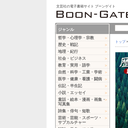
文芸社の電子書籍サイト ブーンゲイト
ジャンル
哲学・心理学・宗教
トップ
歴史・戦記
地理・紀行
社会・ビジネス
教育・実用・語学
自然・科学・工業・学術
医学・健康・看護・闘病
伝記・半生記
小説・エッセイ
童話・絵本・漫画・画集・
写真集
詩集・俳句・短歌
芸術・芸能・スポーツ・
サブカルチャー