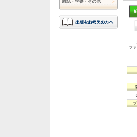
雑誌・学参・その他
ファ
ブ