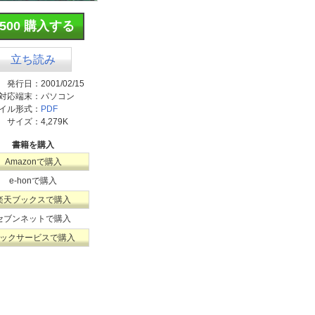
¥500 購入する
立ち読み
発行日：
2001/02/15
対応端末：
パソコン
イル形式：
PDF
サイズ：
4,279K
書籍を購入
Amazonで購入
e-honで購入
楽天ブックスで購入
セブンネットで購入
ックサービスで購入