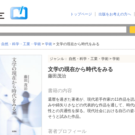
トップページ
出版をお考えの方へ
>
自然・科学・工業・学術
>
学術
> 文学の現在から時代をみる
ジャンル： 自然・科学・工業・学術 > 学術
文学の現在から時代をみる
藤田茂治
書籍の内容
還暦を過ぎた著者が、現代若手作家の11作品を
みや綿矢りさなどの代表的な作品を通して、時代
性との共通性を探る。現代社会における自己の姿
そうと試みた作品。
著者プロフィール