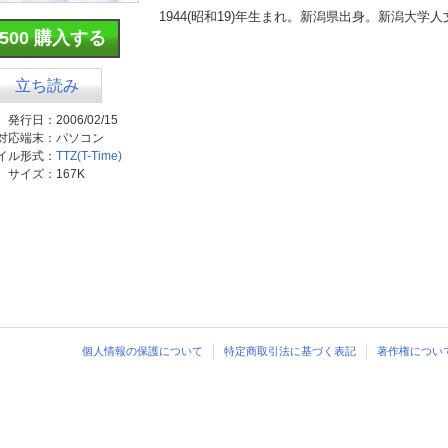
1944(昭和19)年生まれ。新潟県出身。新潟大学
¥500 購入する
立ち読み
発行日：
2006/02/15
対応端末：
パソコン
イル形式：
TTZ(T-Time)
サイズ：
167K
個人情報の保護について
特定商取引法に基づく表記
著作権につい