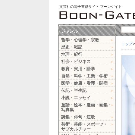
文芸社の電子書籍サイト ブーンゲイト
ジャンル
哲学・心理学・宗教
トップ
歴史・戦記
地理・紀行
社会・ビジネス
教育・実用・語学
自然・科学・工業・学術
医学・健康・看護・闘病
伝記・半生記
小説・エッセイ
童話・絵本・漫画・画集・
写真集
詩集・俳句・短歌
芸術・芸能・スポーツ・
サブカルチャー