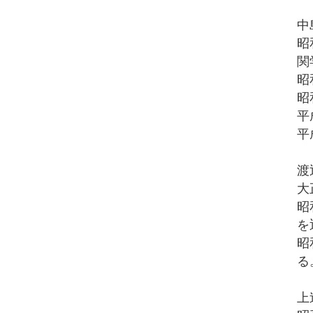
中
昭
関
昭
昭
平
平
渡
大
昭
を
昭
る
上