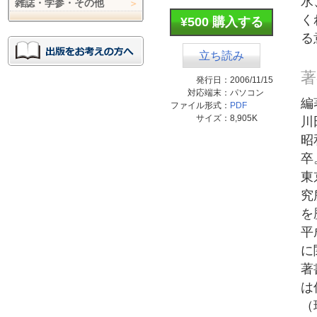
水
雑誌・学参・その他
く
¥500 購入する
る
立ち読み
著
発行日：
2006/11/15
対応端末：
パソコン
編
ファイル形式：
PDF
サイズ：
8,905K
川
昭
卒
東
究
を
平
に
著
は
（