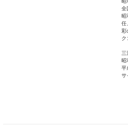
昭
全
昭
任
彩
ク
三
昭
平
サ