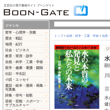
文芸社の電子書籍サイト ブーンゲイト
ジャンル
哲学・心理学・宗教
トップ
>
自然・科学・工業・学術
>
自然
歴史・戦記
地理・紀行
ジ
社会・ビジネス
教育・実用・語学
自然・科学・工業・学術
顕
医学・健康・看護・闘病
伝記・半生記
川
小説・エッセイ
童話・絵本・漫画・画集・
書
写真集
詩集・俳句・短歌
水
芸術・芸能・スポーツ・
健
サブカルチャー