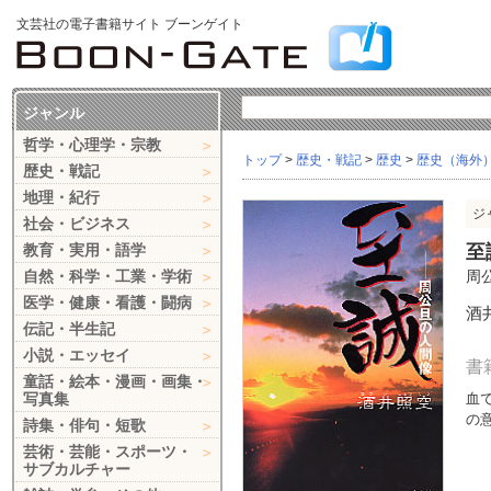
文芸社の電子書籍サイト ブーンゲイト
ジャンル
哲学・心理学・宗教
トップ
>
歴史・戦記
>
歴史
>
歴史（海外
歴史・戦記
地理・紀行
ジ
社会・ビジネス
教育・実用・語学
至
自然・科学・工業・学術
周
医学・健康・看護・闘病
酒
伝記・半生記
小説・エッセイ
書
童話・絵本・漫画・画集・
写真集
血
の
詩集・俳句・短歌
芸術・芸能・スポーツ・
サブカルチャー