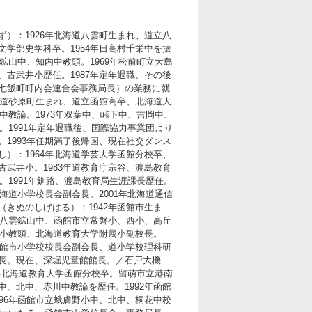
）：1926年北海道八雲町生まれ、道立八
学部史学科卒。1954年日高村千栄中を振
鉱山中、知内中教頭。1969年松前町立大島
古武井小歴任。1987年定年退職、その後
七飯町町内会連合会事務局長）の業務に就
海道砂原町生まれ、道立函館高卒、北海道大
中教論。1973年双葉中、峠下中、吉岡中、
。1991年定年退職後、国際協力事業団より
1993年任期満了後帰国、現在社交ダンス
）：1964年北海道学芸大学函館分校卒、
武井小。1983年道教育庁宗谷、渡島教育
。1991年釧路、渡島教育局生涯課長歴任。
海道小学校長会副会長。2001年北海道通信
きぬのしげはる）：1942年函館市生ま
立八雲鉱山中、函館市立常磐小、西小、高丘
田小教頭、北海道教育大学附属小副校長。
函館市小学校校長会副会長、道小学校理科研
長。現在、深堀児童館館長。／石戸大機
7年北海道教育大学函館分校卒。留萌市立港南
、北中、赤川中教論を歴任。1992年函館
96年函館市立蛾膚野小中、北中、桐花中校