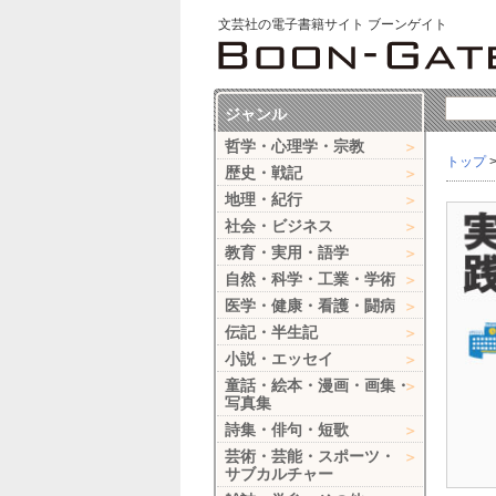
文芸社の電子書籍サイト ブーンゲイト
ジャンル
哲学・心理学・宗教
トップ
歴史・戦記
地理・紀行
社会・ビジネス
教育・実用・語学
自然・科学・工業・学術
医学・健康・看護・闘病
伝記・半生記
小説・エッセイ
童話・絵本・漫画・画集・
写真集
詩集・俳句・短歌
芸術・芸能・スポーツ・
サブカルチャー