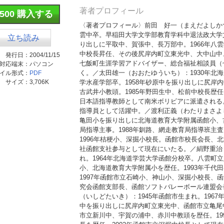
著者プロフィール
¥500 購入する
〈著者プロフィール〉前田 好一（まえだよしかず
雲中卒。早稲田大学文学部教育学科中退法政大学文
立ち読み
り出しに平取中、賀張中、長万部中。1966年八雲
中校長昇任、その後尻岸内町立東光中、大中山中、
発行日：
2004/11/15
七飯町生涯学習アドバイザー、総合福祉相談員（
対応端末：
パソコン
く。／太田雄一（おおたゆういち）：1930年北
イル形式：
PDF
サイズ：
3,706K
学水産学部卒。1958年砂原中を振り出しに尻岸内
古武井小教頭。1985年野田生中、松前中校長歴任
日本語指導教師として南米ボリビアに派遣される。
指導員として活躍中。／渡利正義（わたりまさよし
亀田小を振り出しに北海道教育大学附属函館小、古
局指導主事。1988年釧路、網走教育局指導班主査
1996年桔梗小、深掘小校長。函館市校長会長、北
社函館支社参与として現在にいたる。／絹野重治（
れ。1964年北海道学芸大学函館分校卒。八雲町
小、北海道教育大学附属小を歴任。1993年千代
1997年函館市立石崎小、神山小、深掘小校長、
究会函館支部長、函館ソフトバレーボール連盟会
（いしどたいき）：1945年函館市生まれ。196
中を振り出しに尻岸内町立東光中、函館市立亀尾中
市立新川中、宇賀の浦中、赤川中教頭を歴任。19