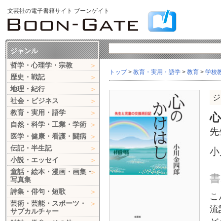
文芸社の電子書籍サイト ブーンゲイト
ジャンル
哲学・心理学・宗教
トップ
>
教育・実用・語学
>
教育
>
学校
歴史・戦記
地理・紀行
ジ
社会・ビジネス
教育・実用・語学
自然・科学・工業・学術
先
医学・健康・看護・闘病
伝記・半生記
小
小説・エッセイ
童話・絵本・漫画・画集・
書
写真集
詩集・俳句・短歌
こ
芸術・芸能・スポーツ・
流
サブカルチャー