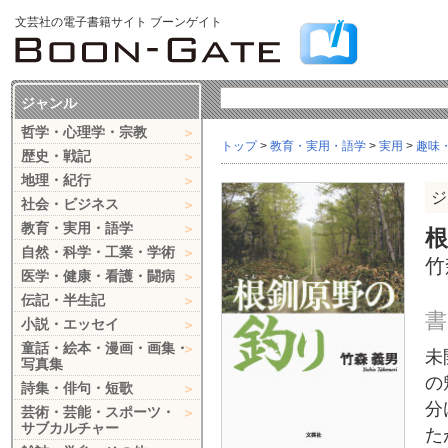
文芸社の電子書籍サイト ブーンゲイト
ジャンル
哲学・心理学・宗教
トップ
>
教育・実用・語学
>
実用
>
趣味
歴史・戦記
地理・紀行
ジ
社会・ビジネス
教育・実用・語学
自然・科学・工業・学術
竹
医学・健康・看護・闘病
伝記・半生記
書
小説・エッセイ
童話・絵本・漫画・画集・
未
写真集
の
詩集・俳句・短歌
分
芸術・芸能・スポーツ・
サブカルチャー
た