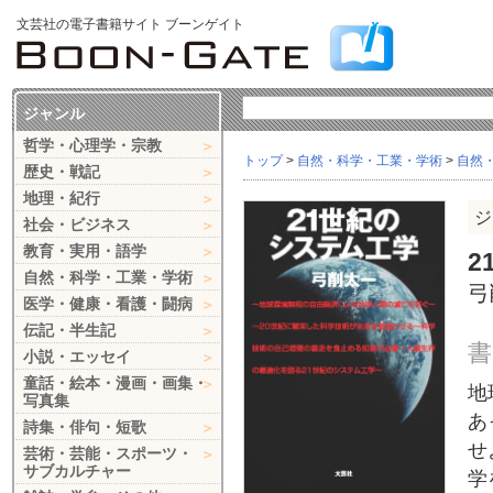
文芸社の電子書籍サイト ブーンゲイト
ジャンル
哲学・心理学・宗教
トップ
>
自然・科学・工業・学術
>
自然
歴史・戦記
地理・紀行
ジ
社会・ビジネス
教育・実用・語学
2
自然・科学・工業・学術
弓
医学・健康・看護・闘病
伝記・半生記
書
小説・エッセイ
童話・絵本・漫画・画集・
地
写真集
あ
詩集・俳句・短歌
せ
芸術・芸能・スポーツ・
サブカルチャー
学