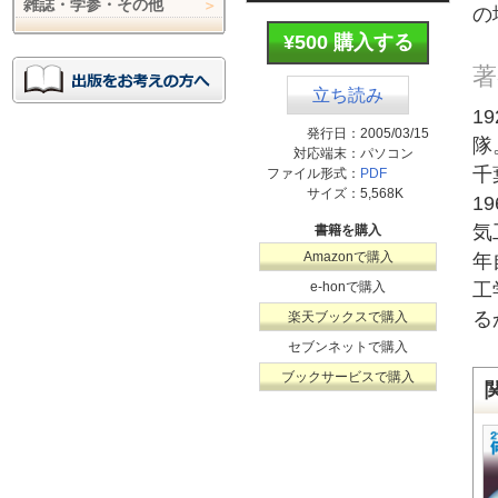
雑誌・学参・その他
の
¥500 購入する
著
立ち読み
1
発行日：
2005/03/15
隊
対応端末：
パソコン
千
ファイル形式：
PDF
サイズ：
5,568K
1
気
書籍を購入
Amazonで購入
年
e-honで購入
工
る
楽天ブックスで購入
セブンネットで購入
ブックサービスで購入