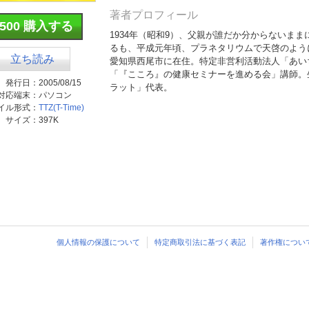
著者プロフィール
¥500 購入する
1934年（昭和9）、父親が誰だか分からないま
るも、平成元年頃、プラネタリウムで天啓のよう
立ち読み
愛知県西尾市に在住。特定非営利活動法人「あい
「『こころ』の健康セミナーを進める会」講師。
発行日：
2005/08/15
ラット」代表。
対応端末：
パソコン
イル形式：
TTZ(T-Time)
サイズ：
397K
個人情報の保護について
特定商取引法に基づく表記
著作権につい