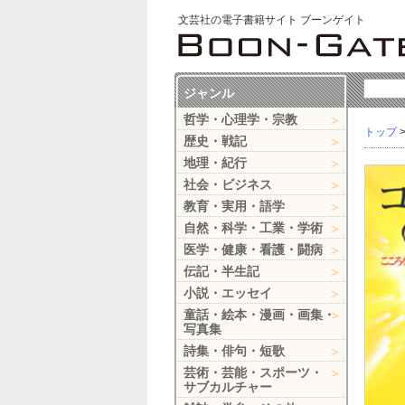
文芸社の電子書籍サイト ブーンゲイト
ジャンル
哲学・心理学・宗教
トップ
歴史・戦記
地理・紀行
社会・ビジネス
教育・実用・語学
自然・科学・工業・学術
医学・健康・看護・闘病
伝記・半生記
小説・エッセイ
童話・絵本・漫画・画集・
写真集
詩集・俳句・短歌
芸術・芸能・スポーツ・
サブカルチャー