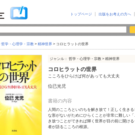
トップページ
出版をお考えの方へ
>
哲学・心理学・宗教
>
精神世界
> コロヒラットの世界
ジャンル： 哲学・心理学・宗教 > 精神世界
コロヒラットの世界
こころをひらけば何があっても大丈夫
位已光児
書籍の内容
人間のこころといのちを解き放て！正しく生きる
な形がないがためにひらくことが非常に難しい「
き放つことができれば輝く世界が目の前に開ける･
者が語るこころの根源。