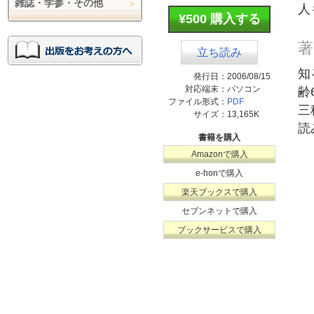
雑誌・学参・その他
人
¥500 購入する
著
立ち読み
知
発行日：
2006/08/15
対応端末：
パソコン
齢
ファイル形式：
PDF
三
サイズ：
13,165K
読
書籍を購入
Amazonで購入
e-honで購入
楽天ブックスで購入
セブンネットで購入
ブックサービスで購入