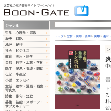
文芸社の電子書籍サイト ブーンゲイト
ジャンル
哲学・心理学・宗教
トップ
>
教育・実用・語学
>
実用
>
趣味
歴史・戦記
地理・紀行
ジ
社会・ビジネス
教育・実用・語学
自然・科学・工業・学術
中
医学・健康・看護・闘病
伝記・半生記
書
小説・エッセイ
童話・絵本・漫画・画集・
ト
写真集
る
詩集・俳句・短歌
料
芸術・芸能・スポーツ・
サブカルチャー
習