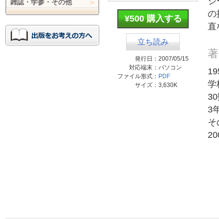
ジ
雑誌・学参・その他
の
¥500 購入する
直
立ち読み
著
発行日：
2007/05/15
対応端末：
パソコン
1
ファイル形式：
PDF
学
サイズ：
3,630K
3
3
そ
2