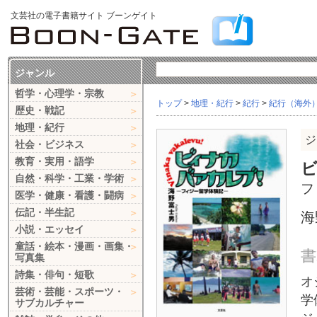
文芸社の電子書籍サイト ブーンゲイト
ジャンル
哲学・心理学・宗教
トップ
>
地理・紀行
>
紀行
>
紀行（海外
歴史・戦記
地理・紀行
ジ
社会・ビジネス
教育・実用・語学
自然・科学・工業・学術
フ
医学・健康・看護・闘病
伝記・半生記
海
小説・エッセイ
童話・絵本・漫画・画集・
書
写真集
詩集・俳句・短歌
オ
芸術・芸能・スポーツ・
学
サブカルチャー