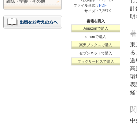
し
対応端末：
パソコン
雑誌・学参・その他
ファイル形式：
PDF
計
サイズ：
7,257K
明
書籍を購入
Amazonで購入
著
e-honで購入
東
楽天ブックスで購入
る
セブンネットで購入
道
ブックサービスで購入
高
環
表
経
関
中