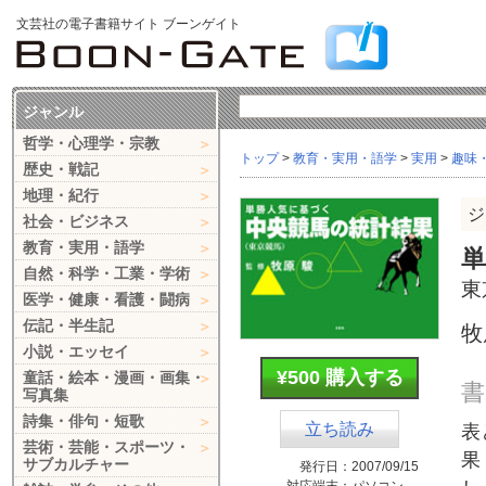
文芸社の電子書籍サイト ブーンゲイト
ジャンル
哲学・心理学・宗教
トップ
>
教育・実用・語学
>
実用
>
趣味
歴史・戦記
地理・紀行
ジ
社会・ビジネス
教育・実用・語学
自然・科学・工業・学術
東
医学・健康・看護・闘病
伝記・半生記
牧
小説・エッセイ
¥500 購入する
童話・絵本・漫画・画集・
書
写真集
詩集・俳句・短歌
立ち読み
表
芸術・芸能・スポーツ・
果
サブカルチャー
発行日：
2007/09/15